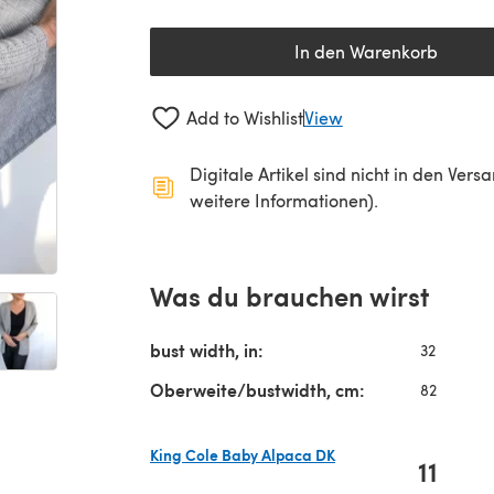
In den Warenkorb
Add to Wishlist
View
Digitale Artikel sind nicht in den Ver
weitere Informationen).
Was du brauchen wirst
bust width, in:
32
Oberweite/bustwidth, cm:
82
King Cole Baby Alpaca DK
11
(öffnet sich in einem neuen Tab)