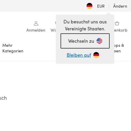
EUR
|
Ändern
Du besuchst uns aus
Vereinigte Staaten.
Anmelden
Wishlist
Meine Bibliothek
Warenkorb
Wechseln zu
Mehr
Tipps &
Anlässe
Kategorien
Ideen
Bleiben auf
sch