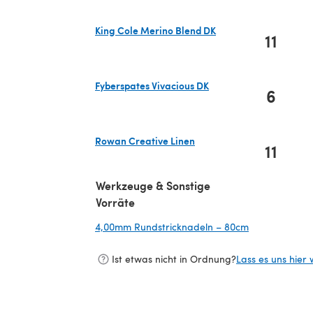
King Cole Merino Blend DK
11
(öffnet sich in einem neuen Tab)
Fyberspates Vivacious DK
6
(öffnet sich in einem neuen Tab)
Rowan Creative Linen
11
(öffnet sich in einem neuen Tab)
Werkzeuge & Sonstige
Vorräte
4,00mm Rundstricknadeln – 80cm
(öffnet sich i
Ist etwas nicht in Ordnung?
Lass es uns hier 