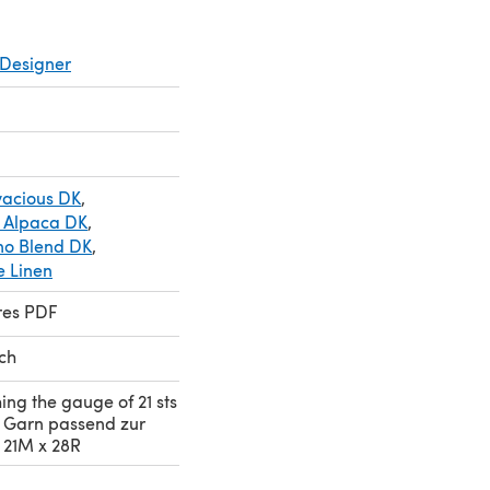
Designer
vacious DK
,
 Alpaca DK
,
no Blend DK
,
 Linen
res PDF
sch
ng the gauge of 21 sts
s Garn passend zur
21M x 28R