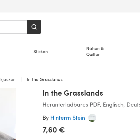
Nähen &
Sticken
Quilten
ckjacken
In the Grasslands
In the Grasslands
Herunterladbares PDF, Englisch, Deut
By
Hinterm Stein
7,60 €