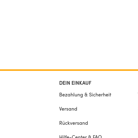
50g)
Estimated yardage – geschätzter Verbrauch: mete
1075-1175-1300-1400-1525-1650-1775-1900 yds: 11
1295-1430-1540-1680-1815-1955-2090
DEIN EINKAUF
Bezahlung & Sicherheit
Versand
Rückversand
Hilfe-Center & FAQ