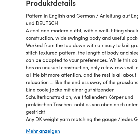
Produktdetails
Pattern in English and German / Anleitung auf Eng
und DEUTSCH
A cool and modern outfit, with a well-fitting shoul
construction, wide swinging body and useful pock
Worked from the top down with an easy to knit gr
stitch textured pattern, the length of body and sle
can be adapted to your preferences. While this c
has an unusual construction, only a few rows will c
a little bit more attention, and the rest is all about
relaxation … like the endless sway of the grassla
Eine coole Jacke mit einer gut sitzenden
Schulterkonstruktion, weit fallendem Körper und
praktischen Taschen. nahtlos von oben nach unte
gestrickt
Any DK weight yarn matching the gauge /Jedes G
das die Maschenprobe ergibt, (approximately 10
Mehr anzeigen
110m/110-115yds per 50g) / (ca. 100-110m/110-115y