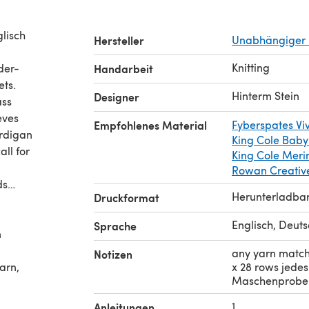
lisch
Hersteller
Unabhängiger 
Knitting
der-
Handarbeit
ets.
Hinterm Stein
Designer
ass
eves
Empfohlenes Material
Fyberspates Vi
ardigan
King Cole Baby
all for
King Cole Meri
Rowan Creative
nds…
Herunterladba
Druckformat
Englisch, Deut
Sprache
n
any yarn matchi
Notizen
arn,
x 28 rows jede
Maschenprobe 
0-
ds per
1
Anleitungen