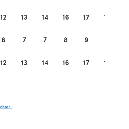
12
13
14
16
17
18
6
7
7
8
9
9
12
13
14
16
17
18
n einem neuen Tab)
wissen.