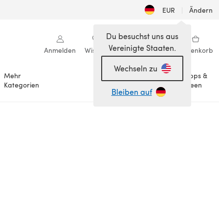
EUR
|
Ändern
Du besuchst uns aus
Vereinigte Staaten.
Anmelden
Wishlist
Meine Bibliothek
Warenkorb
Wechseln zu
Mehr
Tipps &
Anlässe
Kategorien
Ideen
Bleiben auf