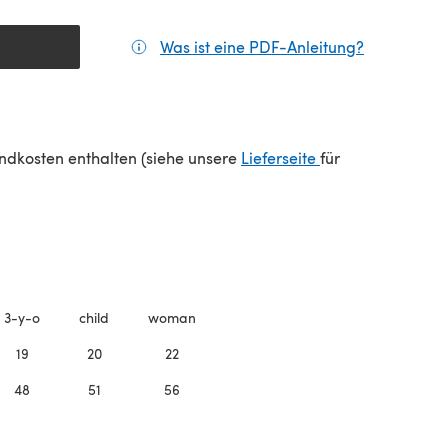
Was ist eine PDF-Anleitung?
(öffnet sic
(öffnet sich in e
sandkosten enthalten (siehe unsere
Lieferseite
für
3-y-o
child
woman
19
20
22
48
51
56