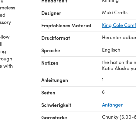
ng
Handarbeit
timeless
Muki Crafts
Designer
ted
essory
Empfohlenes Material
King Cole Comf
ollow
Herunterladba
Druckformat
ll
Englisch
Sprache
ing
hrough
the hat on the 
Notizen
e with
Katia Alaska y
1
Anleitungen
6
Seiten
Schwierigkeit
Anfänger
Chunky (6,00-
Garnstärke