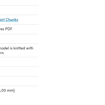
ort Chunky
res PDF
model is knitted with
arn
8,00 mm)