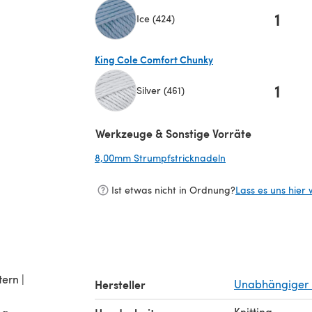
1
Ice (424)
(öffnet sich in einem neuen Tab)
King Cole Comfort Chunky
1
Silver (461)
(öffnet sich in einem neuen Tab)
Werkzeuge & Sonstige Vorräte
8,00mm Strumpfstricknadeln
(öffnet sich in ein
Ist etwas nicht in Ordnung?
Lass es uns hier 
tern |
Hersteller
Unabhängiger 
Knitting