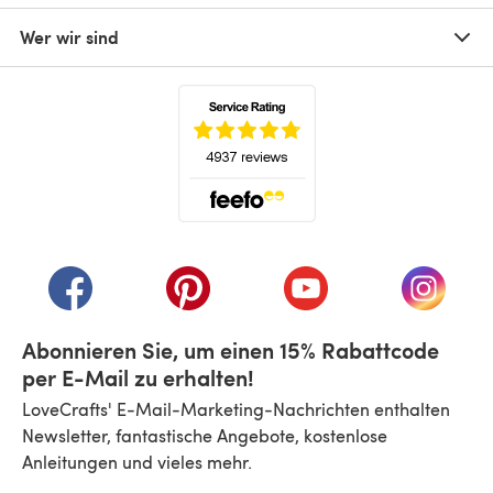
Wer wir sind
(öffnet sich in einem neuen Tab)
(öffnet sich in einem neuen Tab)
(öffnet sich in einem neuen Tab)
(öffnet sich in einem n
(öffnet 
Abonnieren Sie, um einen 15% Rabattcode
per E-Mail zu erhalten!
LoveCrafts' E-Mail-Marketing-Nachrichten enthalten
Newsletter, fantastische Angebote, kostenlose
Anleitungen und vieles mehr.