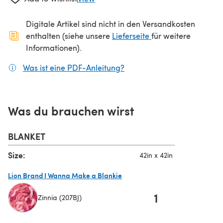
Digitale Artikel sind nicht in den Versandkosten
(öffnet sich in ein
enthalten (siehe unsere
Lieferseite
für weitere
Informationen).
Was ist eine PDF-Anleitung?
(öffnet sich in einem neuen
Was du brauchen wirst
BLANKET
Size:
42in x 42in
Lion Brand I Wanna Make a Blankie
1
Zinnia (207BJ)
(öffnet sich in einem neuen Tab)