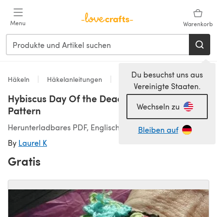
Zum Hauptinhalt springen
Menu
Warenkorb
Du besuchst uns aus
Häkeln
Häkelanleitungen
Accessoires Häkelanleitungen
Vereinigte Staaten.
Hybiscus Day Of the Dead Skull Bracelet
Wechseln zu
Pattern
Herunterladbares PDF, Englisch
Bleiben auf
By
Laurel K
Gratis