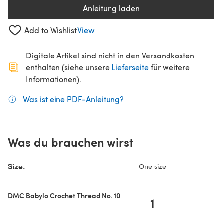
Anleitung laden
(öffnet sich in einem neuen Tab
Add to Wishlist
View
Digitale Artikel sind nicht in den Versandkosten
(öffnet sich in ein
enthalten (siehe unsere
Lieferseite
für weitere
Informationen).
Was ist eine PDF-Anleitung?
(öffnet sich in einem neuen
Was du brauchen wirst
Size:
One size
DMC Babylo Crochet Thread No. 10
1