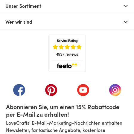
Unser Sortiment
Wer wir sind
(öffnet sich in einem neuen Tab)
(öffnet sich in einem neuen Tab)
(öffnet sich in einem neuen Tab)
(öffnet sich in einem n
(öffnet 
Abonnieren Sie, um einen 15% Rabattcode
per E-Mail zu erhalten!
LoveCrafts' E-Mail-Marketing-Nachrichten enthalten
Newsletter, fantastische Angebote, kostenlose