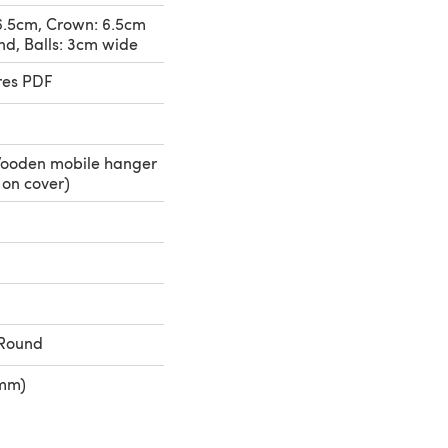
16.5cm, Crown: 6.5cm
nd, Balls: 3cm wide
res PDF
Wooden mobile hanger
 on cover)
 Round
 mm)