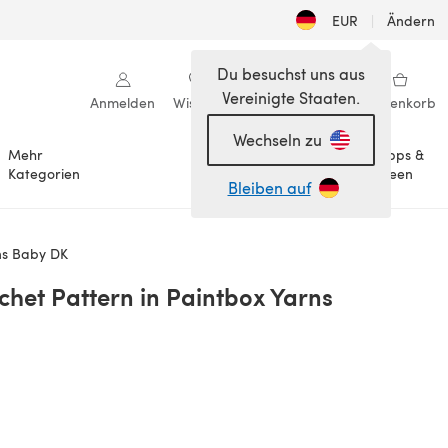
EUR
|
Ändern
Du besuchst uns aus
Vereinigte Staaten.
Anmelden
Wishlist
Meine Bibliothek
Warenkorb
Wechseln zu
Mehr
Tipps &
Anlässe
Kategorien
Ideen
Bleiben auf
rns Baby DK
chet Pattern in Paintbox Yarns