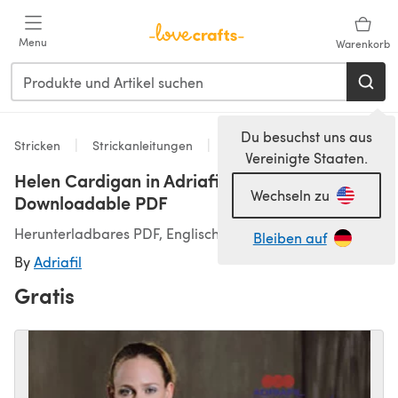
Zum Hauptinhalt springen
Menu
Warenkorb
Du besuchst uns aus
Stricken
Strickanleitungen
Strickjacken
Vereinigte Staaten.
Helen Cardigan in Adriafil Coyote -
Wechseln zu
Downloadable PDF
Herunterladbares PDF, Englisch
Bleiben auf
By
Adriafil
Gratis