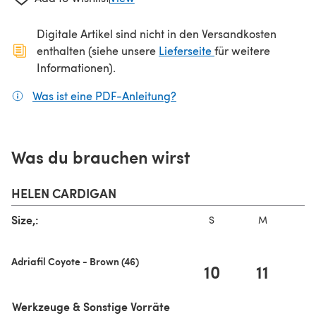
Digitale Artikel sind nicht in den Versandkosten
(öffnet sich in ein
enthalten (siehe unsere
Lieferseite
für weitere
Informationen).
Was ist eine PDF-Anleitung?
(öffnet sich in einem neuen
Was du brauchen wirst
HELEN CARDIGAN
Size,:
S
M
Adriafil Coyote - Brown (46)
10
11
Werkzeuge & Sonstige Vorräte