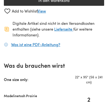
In den Warenkorb
Add to Wishlist
View
Digitale Artikel sind nicht in den Versandkosten
(öffnet sich in ein
enthalten (siehe unsere
Lieferseite
für weitere
Informationen).
Was ist eine PDF-Anleitung?
(öffnet sich in einem neuen
Was du brauchen wirst
22" x 95" (56 x 241
One size only:
cm)
Madelinetosh Prairie
2