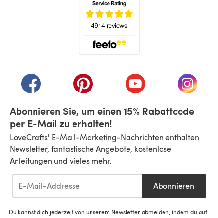
(öffnet sich in einem neuen Tab)
(öffnet sich in einem neuen Tab)
(öffnet sich in einem neuen Tab)
(öffnet sich in einem n
(öffnet 
Abonnieren Sie, um einen 15% Rabattcode
per E-Mail zu erhalten!
LoveCrafts' E-Mail-Marketing-Nachrichten enthalten
Newsletter, fantastische Angebote, kostenlose
Anleitungen und vieles mehr.
Abonnieren
Du kannst dich jederzeit von unserem Newsletter abmelden, indem du auf