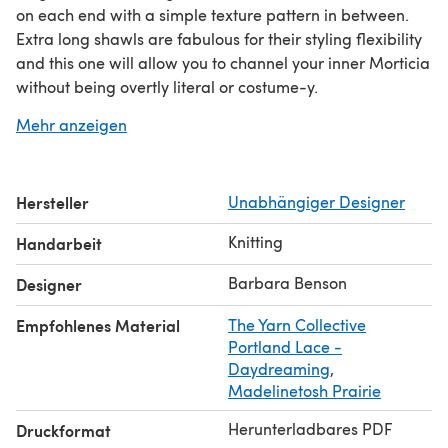
on each end with a simple texture pattern in between.
Extra long shawls are fabulous for their styling flexibility
and this one will allow you to channel your inner Morticia
without being overtly literal or costume-y.
This pattern contains instructions both fully written out
Mehr anzeigen
and with supporting charts for the lace and can be
worked entirely from written or in combination with the
charts.
Hersteller
Unabhängiger Designer
Also included in the pattern are instructions on how to
modify both the length and the width of the stole as well
Knitting
Handarbeit
as how to use a scale to get the most out of the amount
of yarn that you have.
Barbara Benson
Designer
Empfohlenes Material
The Yarn Collective
Portland Lace -
Daydreaming
,
Madelinetosh Prairie
Herunterladbares PDF
Druckformat