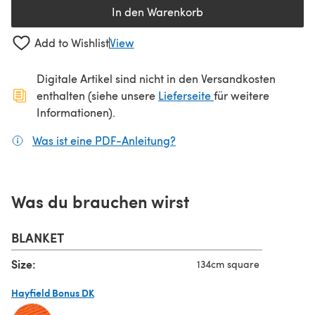
In den Warenkorb
Add to Wishlist
View
Digitale Artikel sind nicht in den Versandkosten
(öffnet sich in ein
enthalten (siehe unsere
Lieferseite
für weitere
Informationen).
Was ist eine PDF-Anleitung?
(öffnet sich in einem neuen
Was du brauchen wirst
BLANKET
Size:
134cm square
Hayfield Bonus DK