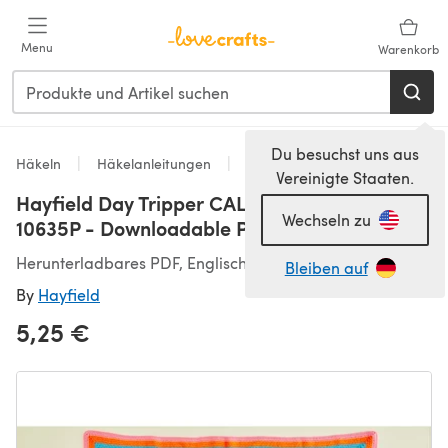
Zum Hauptinhalt springen
Menu
Warenkorb
Du besuchst uns aus
Häkeln
Häkelanleitungen
Decken
Vereinigte Staaten.
Hayfield Day Tripper CAL Week 1 - Granny -
Wechseln zu
10635P - Downloadable PDF
Herunterladbares PDF, Englisch
Bleiben auf
By
Hayfield
5,25 €