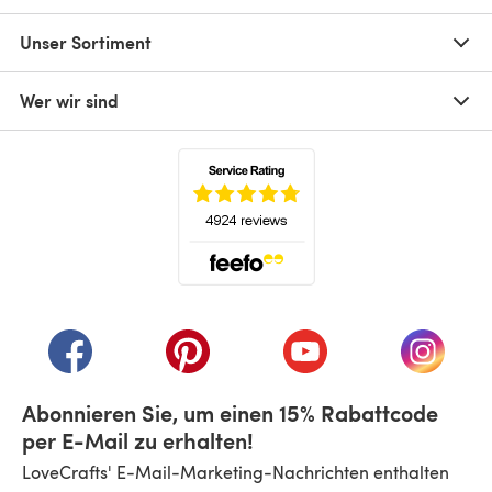
Unser Sortiment
Wer wir sind
(öffnet sich in einem neuen Tab)
(öffnet sich in einem neuen Tab)
(öffnet sich in einem neuen Tab)
(öffnet sich in einem n
(öffnet 
Abonnieren Sie, um einen 15% Rabattcode
per E-Mail zu erhalten!
LoveCrafts' E-Mail-Marketing-Nachrichten enthalten