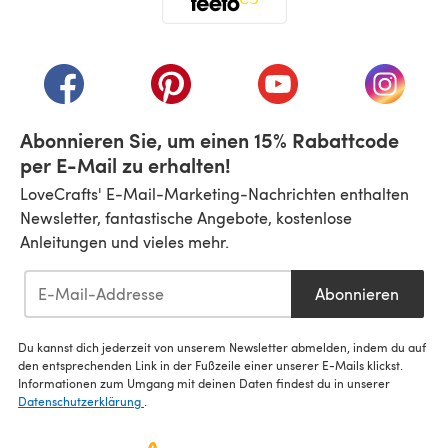
(öffnet sich in einem neuen Tab)
(öffnet sich in einem neuen Tab)
(öffnet sich in einem neuen Tab)
(öffnet sich in einem n
(öffnet 
Abonnieren Sie, um einen 15% Rabattcode
per E-Mail zu erhalten!
LoveCrafts' E-Mail-Marketing-Nachrichten enthalten
Newsletter, fantastische Angebote, kostenlose
Anleitungen und vieles mehr.
Abonnieren
Du kannst dich jederzeit von unserem Newsletter abmelden, indem du auf
den entsprechenden Link in der Fußzeile einer unserer E-Mails klickst.
Informationen zum Umgang mit deinen Daten findest du in unserer
Datenschutzerklärung
.