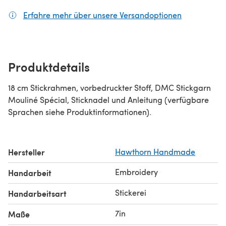
Erfahre mehr über unsere Versandoptionen
(öffnet sich
Produktdetails
18 cm Stickrahmen, vorbedruckter Stoff, DMC Stickgarn
Mouliné Spécial, Sticknadel und Anleitung (verfügbare
Sprachen siehe Produktinformationen).
Hersteller
Hawthorn Handmade
Embroidery
Handarbeit
Stickerei
Handarbeitsart
7in
Maße