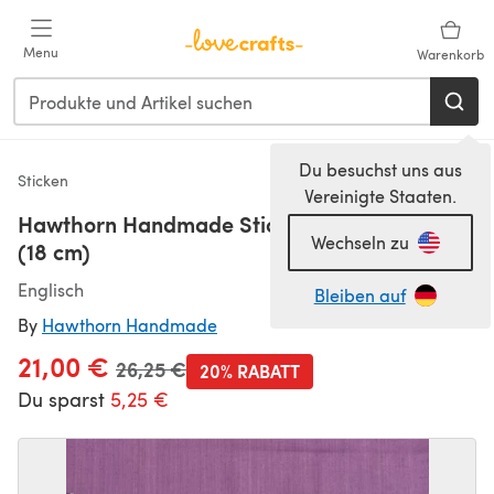
Zum Hauptinhalt springen
Menu
Warenkorb
Du besuchst uns aus
Sticken
Vereinigte Staaten.
Hawthorn Handmade Stickset Heidekräuter
Wechseln zu
(18 cm)
Englisch
Bleiben auf
By
Hawthorn Handmade
21,00 €
Alter Preis
26,25 €
20% RABATT
Du sparst
5,25 €