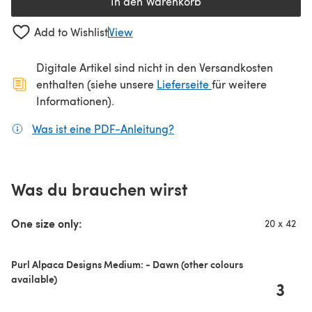
In den Warenkorb
Add to Wishlist
View
Digitale Artikel sind nicht in den Versandkosten
(öffnet sich in ein
enthalten (siehe unsere
Lieferseite
für weitere
Informationen).
Was ist eine PDF-Anleitung?
(öffnet sich in einem neuen
Was du brauchen wirst
One size only:
20 x 42
Purl Alpaca Designs Medium: - Dawn (other colours
available)
3