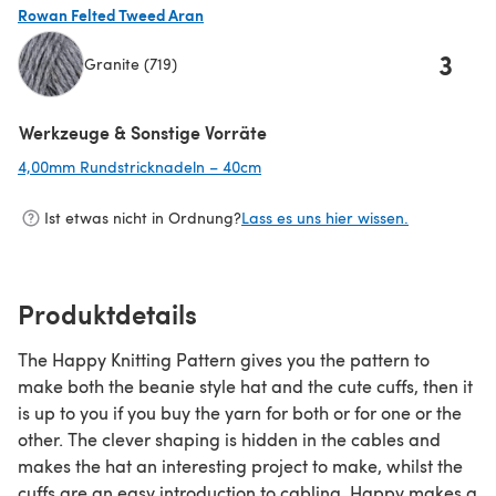
Rowan Felted Tweed Aran
3
Granite (719)
(öffnet sich in einem neuen Tab)
Werkzeuge & Sonstige Vorräte
4,00mm Rundstricknadeln – 40cm
(öffnet sich in einem neuen Tab)
Ist etwas nicht in Ordnung?
Lass es uns hier wissen.
Produktdetails
The Happy Knitting Pattern gives you the pattern to
make both the beanie style hat and the cute cuffs, then it
is up to you if you buy the yarn for both or for one or the
other. The clever shaping is hidden in the cables and
makes the hat an interesting project to make, whilst the
cuffs are an easy introduction to cabling. Happy makes a