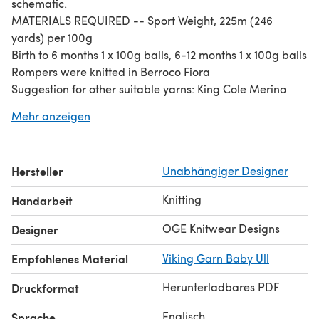
schematic.
MATERIALS REQUIRED -- Sport Weight, 225m (246
yards) per 100g
Birth to 6 months 1 x 100g balls, 6-12 months 1 x 100g balls
Rompers were knitted in Berroco Fiora
Suggestion for other suitable yarns: King Cole Merino
Blend DK Glacier 1763
Mehr anzeigen
Hersteller
Unabhängiger Designer
Knitting
Handarbeit
OGE Knitwear Designs
Designer
Empfohlenes Material
Viking Garn Baby Ull
Herunterladbares PDF
Druckformat
Englisch
Sprache