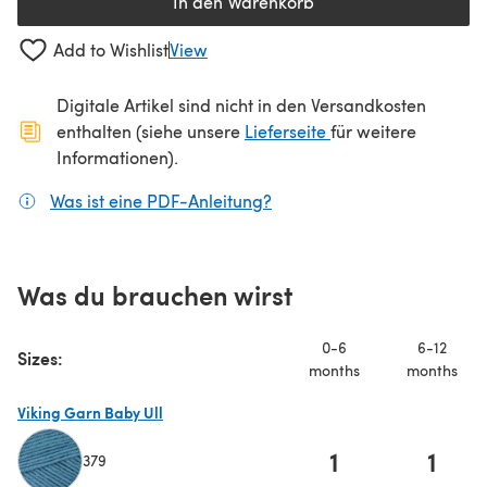
In den Warenkorb
Add to Wishlist
View
Digitale Artikel sind nicht in den Versandkosten
(öffnet sich in ein
enthalten (siehe unsere
Lieferseite
für weitere
Informationen).
Was ist eine PDF-Anleitung?
(öffnet sich in einem neuen
Was du brauchen wirst
0-6
6-12
Sizes:
months
months
Viking Garn Baby Ull
1
1
379