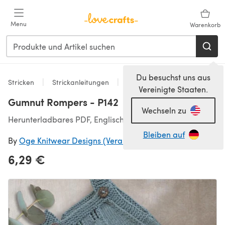
Zum Hauptinhalt springen
Menu
Warenkorb
Du besuchst uns aus
Stricken
Strickanleitungen
Strickjacken
Vereinigte Staaten.
Gumnut Rompers - P142
Wechseln zu
Herunterladbares PDF, Englisch
Bleiben auf
By
Oge Knitwear Designs (Vera Stensrud)
6,29 €