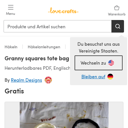
Zum Hauptinhalt springen
Menu
Warenkorb
Du besuchst uns aus
Häkeln
Häkelanleitungen
Accessoires Häkelanleitungen
Vereinigte Staaten.
Granny squares tote bag
Wechseln zu
Herunterladbares PDF, Englisch
Bleiben auf
By
Realm Designs
Gratis