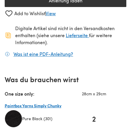
Anleitung laden
(öffnet sich in einem neuen Tab
Add to Wishlist
View
Digitale Artikel sind nicht in den Versandkosten
(öffnet sich in ein
enthalten (siehe unsere
Lieferseite
für weitere
Informationen).
Was ist eine PDF-Anleitung?
(öffnet sich in einem neuen
Was du brauchen wirst
One size only:
28cm x 29cm
Paintbox Yarns Simply Chunky
2
Pure Black (301)
(öffnet sich in einem neuen Tab)