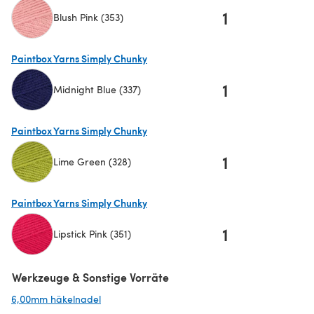
1
Blush Pink (353)
(öffnet sich in einem neuen Tab)
Paintbox Yarns Simply Chunky
1
Midnight Blue (337)
(öffnet sich in einem neuen Tab)
Paintbox Yarns Simply Chunky
1
Lime Green (328)
(öffnet sich in einem neuen Tab)
Paintbox Yarns Simply Chunky
1
Lipstick Pink (351)
(öffnet sich in einem neuen Tab)
Werkzeuge & Sonstige Vorräte
6,00mm häkelnadel
(öffnet sich in einem neuen Tab)