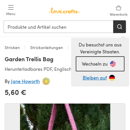
Zum Hauptinhalt springen
Menu
Warenkorb
Du besuchst uns aus
Stricken
Strickanleitungen
Accessoires
Vereinigte Staaten.
Garden Trellis Bag
Wechseln zu
Herunterladbares PDF, Englisch
Bleiben auf
By
Jane Howorth
5,60 €