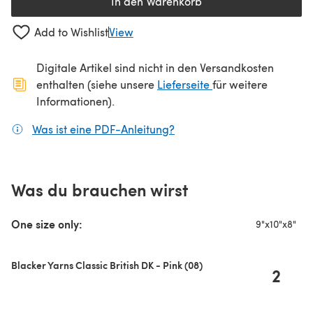
In den Warenkorb
Add to Wishlist
View
Digitale Artikel sind nicht in den Versandkosten
(öffnet sich in ein
enthalten (siehe unsere
Lieferseite
für weitere
Informationen).
Was ist eine PDF-Anleitung?
(öffnet sich in einem neuen
Was du brauchen wirst
One size only:
9"x10"x8"
Blacker Yarns Classic British DK - Pink (08)
2