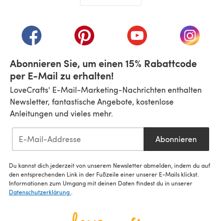
(öffnet sich in einem neuen Tab)
(öffnet sich in einem neuen Tab)
(öffnet sich in einem neuen Tab)
(öffnet sich in einem n
(öffnet 
Abonnieren Sie, um einen 15% Rabattcode
per E-Mail zu erhalten!
LoveCrafts' E-Mail-Marketing-Nachrichten enthalten
Newsletter, fantastische Angebote, kostenlose
Anleitungen und vieles mehr.
Abonnieren
Du kannst dich jederzeit von unserem Newsletter abmelden, indem du auf
den entsprechenden Link in der Fußzeile einer unserer E-Mails klickst.
Informationen zum Umgang mit deinen Daten findest du in unserer
Datenschutzerklärung
.