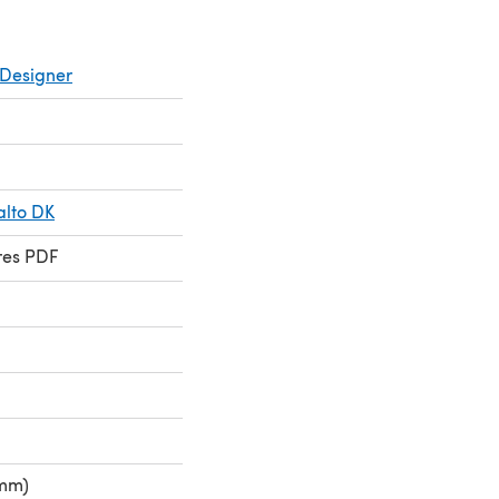
Designer
alto DK
res PDF
 mm)