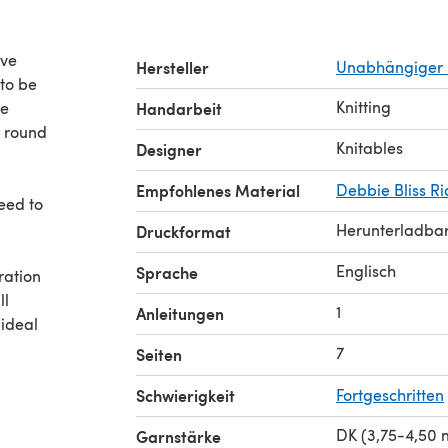
ive
Hersteller
Unabhängiger 
 to be
Knitting
be
Handarbeit
e round
Knitables
Designer
Empfohlenes Material
Debbie Bliss Ri
eed to
Herunterladba
Druckformat
Englisch
Sprache
ration
ll
1
Anleitungen
 ideal
7
Seiten
Schwierigkeit
Fortgeschritten
DK (3,75-4,50
Garnstärke