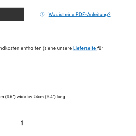
Was ist eine PDF-Anleitung?
(öffnet sic
einem neuen Tab)
(öffnet sich in e
sandkosten enthalten (siehe unsere
Lieferseite
für
m (3.5") wide by 24cm (9.4") long
1