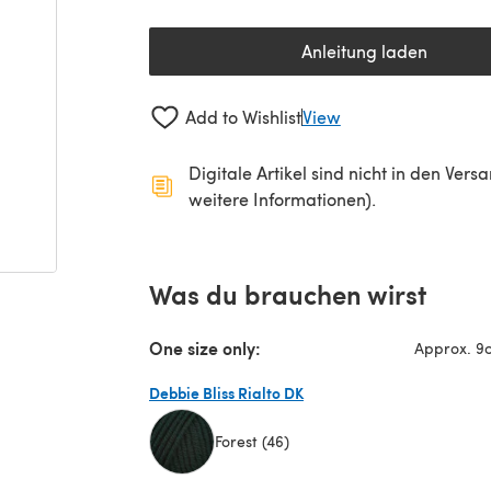
Anleitung laden
(öffnet sich in 
Add to Wishlist
View
Digitale Artikel sind nicht in den Ver
weitere Informationen).
Was du brauchen wirst
One size only:
Approx. 9c
Debbie Bliss Rialto DK
Forest (46)
(öffnet sich in einem neuen Tab)