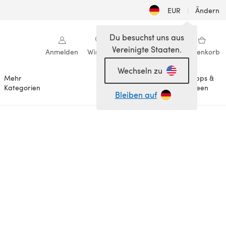
EUR
|
Ändern
Du besuchst uns aus
Vereinigte Staaten.
Anmelden
Wishlist
Meine Bibliothek
Warenkorb
Wechseln zu
Mehr
Tipps &
Anlässe
Kategorien
Ideen
Bleiben auf