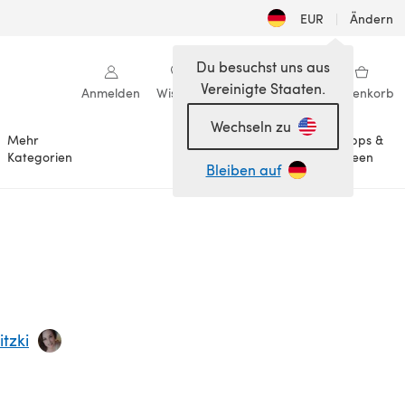
EUR
|
Ändern
Du besuchst uns aus
Vereinigte Staaten.
Anmelden
Wishlist
Meine Bibliothek
Warenkorb
Wechseln zu
Mehr
Tipps &
Anlässe
Kategorien
Ideen
Bleiben auf
tzki