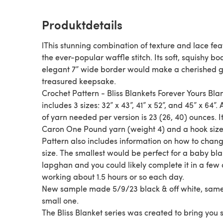
Produktdetails
lThis stunning combination of texture and lace fea
the ever-popular waffle stitch. Its soft, squishy b
elegant 7” wide border would make a cherished gi
treasured keepsake.
Crochet Pattern - Bliss Blankets Forever Yours Bla
includes 3 sizes: 32” x 43”, 41” x 52”, and 45” x 64”
of yarn needed per version is 23 (26, 40) ounces. I
Caron One Pound yarn (weight 4) and a hook size 
Pattern also includes information on how to chang
size. The smallest would be perfect for a baby bla
lapghan and you could likely complete it in a few
working about 1.5 hours or so each day.
New sample made 5/9/23 black & off white, sam
small one.
The Bliss Blanket series was created to bring you 