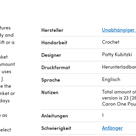
tures
Hersteller
Unabhängiger 
ody and
Crochet
ft or a
Handarbeit
Patty Kubitzki
Designer
nket
. Amount
Herunterladba
Druckformat
t uses
J.
Englisch
Sprache
e the
Total amount o
Notizen
nket or
version is 23 (2
 days
Caron One Poun
e as
1
Anleitungen
Schwierigkeit
Anfänger
select