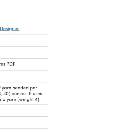
Designer
res PDF
f yarn needed per
6, 40) ounces. It uses
d yarn (weight 4).