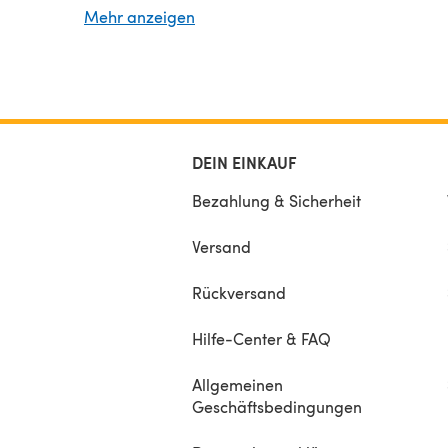
heirloom quality crochet blanket patterns that ex
Mehr anzeigen
grace and beauty.
Difficulty Level ~ Advanced Beginner - Intermedi
When ordering, please be advised that due to the
electronic nature of this product, no refunds can 
once product
DEIN EINKAUF
Bezahlung & Sicherheit
Versand
Rückversand
Hilfe-Center & FAQ
Allgemeinen
Geschäftsbedingungen