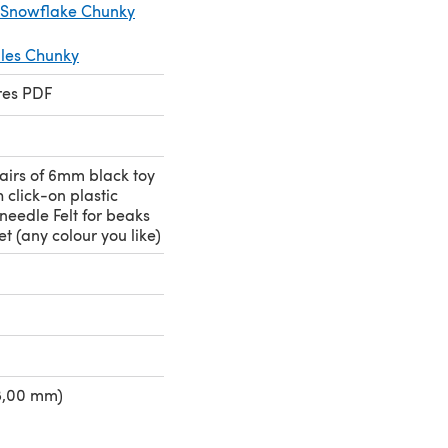
 Snowflake Chunky
les Chunky
res PDF
pairs of 6mm black toy
 click-on plastic
needle Felt for beaks
t (any colour you like)
8,00 mm)