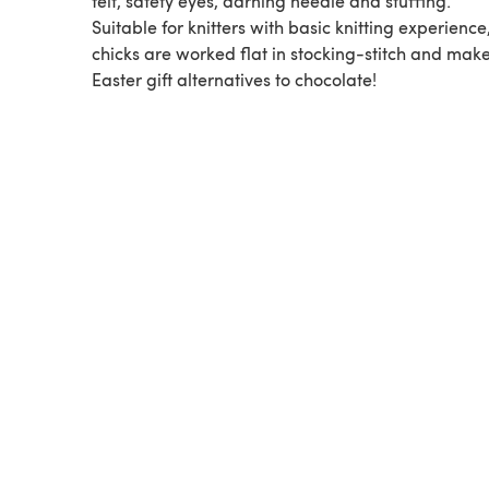
felt, safety eyes, darning needle and stuffing.
Suitable for knitters with basic knitting experience
chicks are worked flat in stocking-stitch and make
Easter gift alternatives to chocolate!