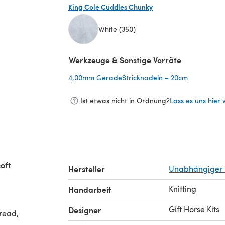
King Cole Cuddles Chunky
White (350)
(öffnet sich in einem neuen Tab)
Werkzeuge & Sonstige Vorräte
4,00mm GeradeStricknadeln – 20cm
(öffnet sic
Ist etwas nicht in Ordnung?
Lass es uns hier 
soft
Hersteller
Unabhängiger 
Knitting
Handarbeit
Gift Horse Kits
Designer
hread,