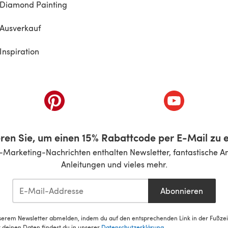
Diamond Painting
Ausverkauf
Inspiration
inem neuen Tab)
(öffnet sich in einem neuen Tab)
(öffnet sich i
ren Sie, um einen 15% Rabattcode per E-Mail zu e
-Marketing-Nachrichten enthalten Newsletter, fantastische A
Anleitungen und vieles mehr.
Abonnieren
serem Newsletter abmelden, indem du auf den entsprechenden Link in der Fußzeile
deinen Daten findest du in unserer
Datenschutzerklärung
.