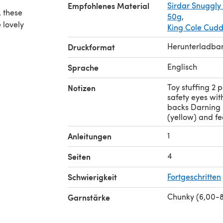
Empfohlenes Material
Sirdar Snuggly
, these
50g
,
 lovely
King Cole Cudd
Herunterladba
Druckformat
Englisch
Sprache
Toy stuffing 2 
Notizen
safety eyes with
backs Darning 
(yellow) and fee
1
Anleitungen
4
Seiten
Schwierigkeit
Fortgeschritten
Chunky (6,00-
Garnstärke