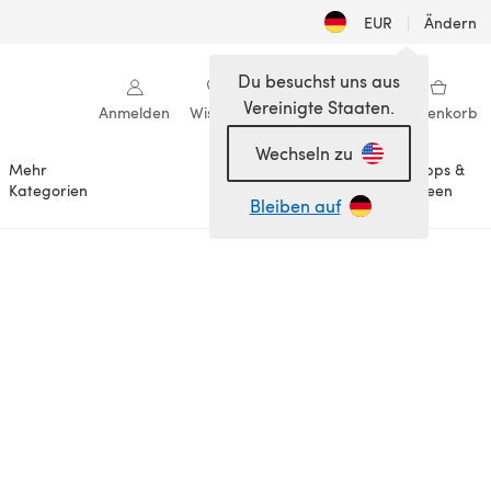
EUR
|
Ändern
Du besuchst uns aus
Vereinigte Staaten.
Anmelden
Wishlist
Meine Bibliothek
Warenkorb
Wechseln zu
Mehr
Tipps &
Anlässe
Kategorien
Ideen
Bleiben auf