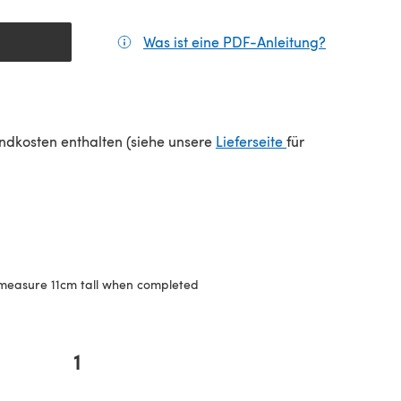
Was ist eine PDF-Anleitung?
(öffnet sic
(öffnet sich in e
sandkosten enthalten (siehe unsere
Lieferseite
für
measure 11cm tall when completed
1