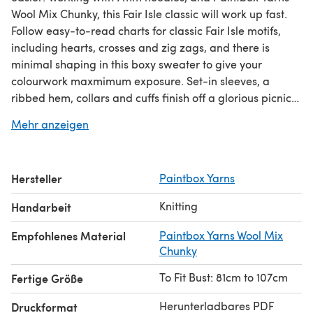
Wool Mix Chunky, this Fair Isle classic will work up fast.
Follow easy-to-read charts for classic Fair Isle motifs,
including hearts, crosses and zig zags, and there is
minimal shaping in this boxy sweater to give your
colourwork maxmimum exposure. Set-in sleeves, a
ribbed hem, collars and cuffs finish off a glorious picnic
of pastels!
Mehr anzeigen
Download the PDF pattern for Fizzy Fairisle Sweater for
Grown Ups - Free Knitting Pattern in Paintbox Yarns Wool
Hersteller
Paintbox Yarns
Mix Chunky & start knitting today!
Knitting
Handarbeit
Discover thousands of downloadables and FREE knitting
patterns at
LoveCrafts.com
.
Empfohlenes Material
Paintbox Yarns Wool Mix
Chunky
To Fit Bust: 81cm to 107cm
Fertige Größe
Herunterladbares PDF
Druckformat