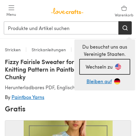
Zum Hauptinhalt springen
Menu
Warenkorb
Du besuchst uns aus
Stricken
Strickanleitungen
Pullover
Vereinigte Staaten.
Fizzy Fairisle Sweater for Grown Ups - Free
Wechseln zu
Knitting Pattern in Paintbox Yarns Wool Mix
Chunky
Bleiben auf
Herunterladbares PDF, Englisch
By
Paintbox Yarns
Gratis