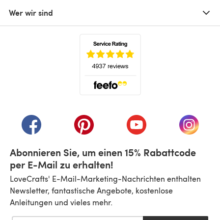
Wer wir sind
(öffnet sich in einem neuen Tab)
(öffnet sich in einem neuen Tab)
(öffnet sich in einem neuen Tab)
(öffnet sich in einem n
(öffnet 
Abonnieren Sie, um einen 15% Rabattcode
per E-Mail zu erhalten!
LoveCrafts' E-Mail-Marketing-Nachrichten enthalten
Newsletter, fantastische Angebote, kostenlose
Anleitungen und vieles mehr.