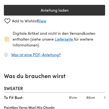
Anleitung laden
(öffnet sich in einem neuen Tab
Add to Wishlist
View
Digitale Artikel sind nicht in den Versandkosten
(öffnet sich in ein
enthalten (siehe unsere
Lieferseite
für weitere
Informationen).
Was ist eine PDF-Anleitung?
(öffnet sich in einem neuen
Was du brauchen wirst
SWEATER
To Fit Bust:
81cm
86cm
91
Paintbox Yarns Wool Mix Chunky