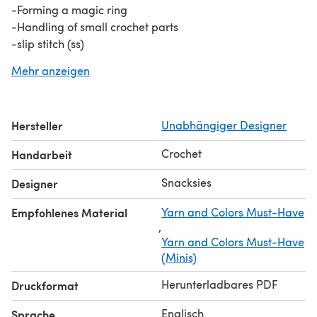
-Forming a magic ring
-Handling of small crochet parts
-slip stitch (ss)
-chain stitch (ch)
Mehr anzeigen
-single crochet (sc)
-single crochet increase (sc inc)
-single crochet decrease (sc dec)
Hersteller
Unabhängiger Designer
You will need the following materials for this project
(based on fingering yarn):
Crochet
Handarbeit
-White yarn
-Tan yarn
Snacksies
Designer
-Dark brown yarn
Empfohlenes Material
Yarn and Colors Must-Have
-Pink yarn
,
-Red yarn
Yarn and Colors Must-Have
-Safety Eyes 5mm x2 (use a bigger size if you are using a
(Minis)
thicker yarn)
-Black embroidery thread
Herunterladbares PDF
Druckformat
-Stuffing
Englisch
Sprache
-Crochet Hook 2.5mm (or a hook size suitable for your