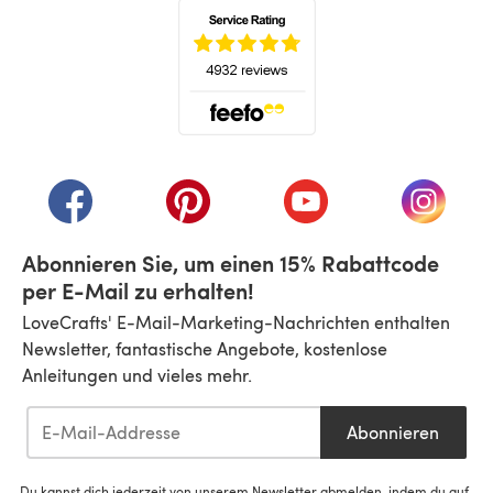
(öffnet sich in einem neuen Tab)
(öffnet sich in einem neuen Tab)
(öffnet sich in einem neuen Tab)
(öffnet sich in einem n
(öffnet 
Abonnieren Sie, um einen 15% Rabattcode
per E-Mail zu erhalten!
LoveCrafts' E-Mail-Marketing-Nachrichten enthalten
Newsletter, fantastische Angebote, kostenlose
Anleitungen und vieles mehr.
Abonnieren
Du kannst dich jederzeit von unserem Newsletter abmelden, indem du auf