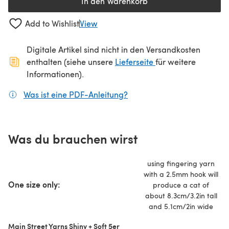
In den Warenkorb
Add to Wishlist
View
Digitale Artikel sind nicht in den Versandkosten
(öffnet sich in ein
enthalten (siehe unsere
Lieferseite
für weitere
Informationen).
Was ist eine PDF-Anleitung?
(öffnet sich in einem neuen
Was du brauchen wirst
using fingering yarn
with a 2.5mm hook will
One size only:
produce a cat of
about 8.3cm/3.2in tall
and 5.1cm/2in wide
Main Street Yarns Shiny + Soft 5er