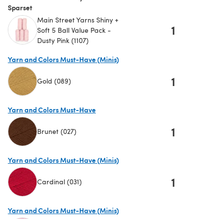
Sparset
Main Street Yarns Shiny +
1
Soft 5 Ball Value Pack -
Dusty Pink (1107)
Yarn and Colors Must-Have (Minis)
1
Gold (089)
(öffnet sich in einem neuen Tab)
Yarn and Colors Must-Have
1
Brunet (027)
(öffnet sich in einem neuen Tab)
Yarn and Colors Must-Have (Minis)
1
Cardinal (031)
(öffnet sich in einem neuen Tab)
Yarn and Colors Must-Have (Minis)