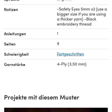
yarn)
-Safety Eyes 5mm x2 (use a
Notizen
-Yarn needle
bigger size if you are using
a thicker yarn) -Black
embroidery thread
1
Anleitungen
9
Seiten
Schwierigkeit
Fortgeschritten
4-Ply (3,50 mm)
Garnstärke
Projekte mit diesem Muster