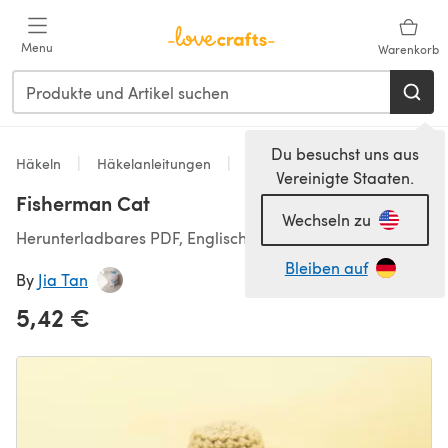
Zum Hauptinhalt springen
Menu
Warenkorb
Du besuchst uns aus
Häkeln
Häkelanleitungen
Spielzeug
Vereinigte Staaten.
Fisherman Cat
Wechseln zu
Herunterladbares PDF, Englisch
Bleiben auf
By
Jia Tan
5,42 €