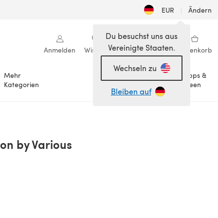
EUR
|
Ändern
Du besuchst uns aus
Vereinigte Staaten.
Anmelden
Wishlist
Meine Bibliothek
Warenkorb
Wechseln zu
Mehr
Tipps &
Anlässe
Kategorien
Ideen
Bleiben auf
ion by Various