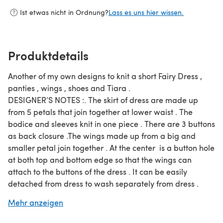
Ist etwas nicht in Ordnung?
Lass es uns hier wissen.
Produktdetails
Another of my own designs to knit a short Fairy Dress ,
panties , wings , shoes and Tiara .
DESIGNER’S NOTES :. The skirt of dress are made up
from 5 petals that join together at lower waist . The
bodice and sleeves knit in one piece . There are 3 buttons
as back closure .The wings made up from a big and
smaller petal join together . At the center is a button hole
at both top and bottom edge so that the wings can
attach to the buttons of the dress . It can be easily
detached from dress to wash separately from dress .
The bodice of dress has 2 variations : Waist with pattern
Mehr anzeigen
stitch and the 2nd using self pattering yarn .
.SUPPLIES NEEDED :Any Double Knit yarn or weight 3 . I