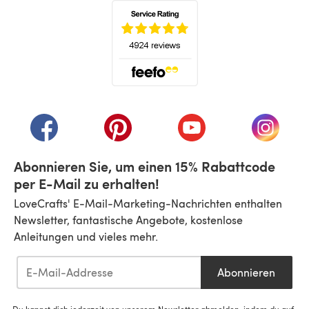
(öffnet sich in einem neuen Tab)
(öffnet sich in einem neuen Tab)
(öffnet sich in einem neuen Tab)
(öffnet sich in einem n
(öffnet 
Abonnieren Sie, um einen 15% Rabattcode
per E-Mail zu erhalten!
LoveCrafts' E-Mail-Marketing-Nachrichten enthalten
Newsletter, fantastische Angebote, kostenlose
Anleitungen und vieles mehr.
Abonnieren