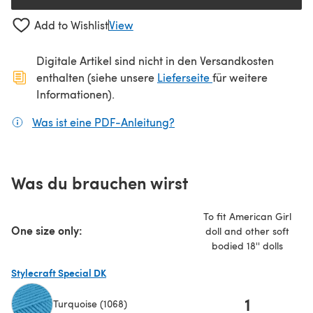
Add to Wishlist
View
Digitale Artikel sind nicht in den Versandkosten
(öffnet sich in ein
enthalten (siehe unsere
Lieferseite
für weitere
Informationen).
Was ist eine PDF-Anleitung?
(öffnet sich in einem neuen
Was du brauchen wirst
To fit American Girl
One size only:
doll and other soft
bodied 18'' dolls
Stylecraft Special DK
1
Turquoise (1068)