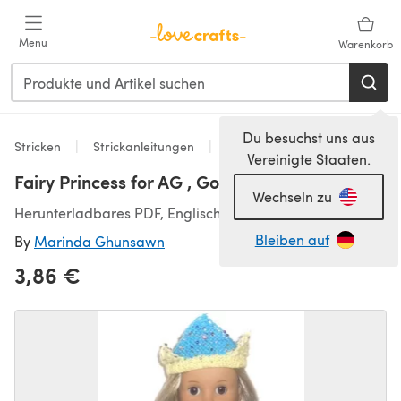
Zum Hauptinhalt springen
Menu
Warenkorb
Du besuchst uns aus
Stricken
Strickanleitungen
Accessoires
Vereinigte Staaten.
Fairy Princess for AG , Gotz Dolls
Wechseln zu
Herunterladbares PDF, Englisch
Bleiben auf
By
Marinda Ghunsawn
3,86 €