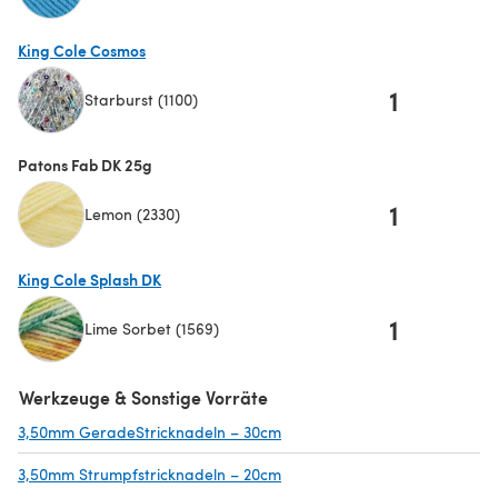
(öffnet sich in einem neuen Tab)
King Cole Cosmos
1
Starburst (1100)
(öffnet sich in einem neuen Tab)
Patons Fab DK 25g
1
Lemon (2330)
King Cole Splash DK
1
Lime Sorbet (1569)
(öffnet sich in einem neuen Tab)
Werkzeuge & Sonstige Vorräte
3,50mm GeradeStricknadeln – 30cm
(öffnet sich in einem neuen Ta
3,50mm Strumpfstricknadeln – 20cm
(öffnet sich in einem neuen Ta