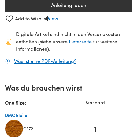
Anleitung laden
(öffnet sich in einem neuen Tab
Add to Wishlist
View
Digitale Artikel sind nicht in den Versandkosten
(öffnet sich in ein
enthalten (siehe unsere
Lieferseite
für weitere
Informationen).
Was ist eine PDF-Anleitung?
(öffnet sich in einem neuen
Was du brauchen wirst
One Size:
Standard
DMC Etoile
1
C972