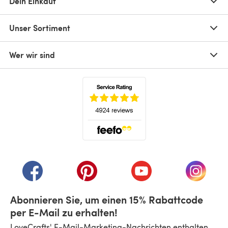
Dein Einkauf
Unser Sortiment
Wer wir sind
(öffnet sich in einem neuen Tab)
(öffnet sich in einem neuen Tab)
(öffnet sich in einem neuen Tab)
(öffnet sich in einem n
(öffnet 
Abonnieren Sie, um einen 15% Rabattcode
per E-Mail zu erhalten!
LoveCrafts' E-Mail-Marketing-Nachrichten enthalten