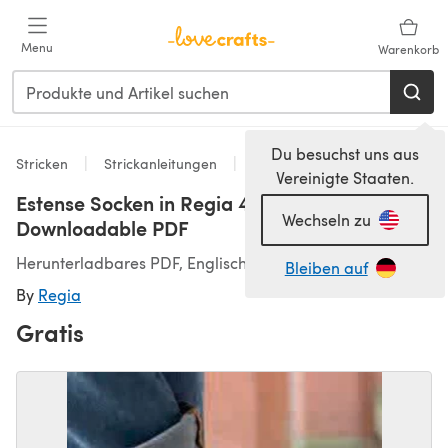
Zum Hauptinhalt springen
Menu
Warenkorb
Du besuchst uns aus
Stricken
Strickanleitungen
Socken
Vereinigte Staaten.
Estense Socken in Regia 4 Ply - 7265 -
Wechseln zu
Downloadable PDF
Herunterladbares PDF, Englisch, Deutsch
Bleiben auf
By
Regia
Gratis