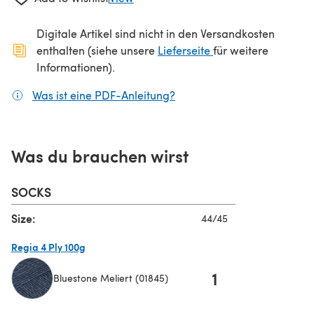
Digitale Artikel sind nicht in den Versandkosten
(öffnet sich in ein
enthalten (siehe unsere
Lieferseite
für weitere
Informationen).
Was ist eine PDF-Anleitung?
(öffnet sich in einem neuen
Was du brauchen wirst
SOCKS
Size:
44/45
Regia 4 Ply 100g
1
Bluestone Meliert (01845)
(öffnet sich in einem neuen Tab)