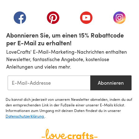
(öffnet sich in einem neuen Tab)
(öffnet sich in einem neuen Tab)
(öffnet sich in einem neuen Tab)
(öffnet sich in einem n
(öffnet 
Abonnieren Sie, um einen 15% Rabattcode
per E-Mail zu erhalten!
LoveCrafts' E-Mail-Marketing-Nachrichten enthalten
Newsletter, fantastische Angebote, kostenlose
Anleitungen und vieles mehr.
Abonnieren
Du kannst dich jederzeit von unserem Newsletter abmelden, indem du auf
den entsprechenden Link in der Fußzeile einer unserer E-Mails klickst.
Informationen zum Umgang mit deinen Daten findest du in unserer
Datenschutzerklärung
.