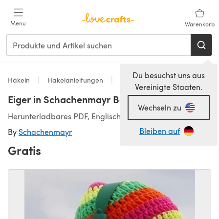
Zum Hauptinhalt springen
Menu
Warenkorb
Du besuchst uns aus
Häkeln
Häkelanleitungen
Hats
Vereinigte Staaten.
Eiger in Schachenmayr Boston
Wechseln zu
Herunterladbares PDF, Englisch
Bleiben auf
By
Schachenmayr
Gratis