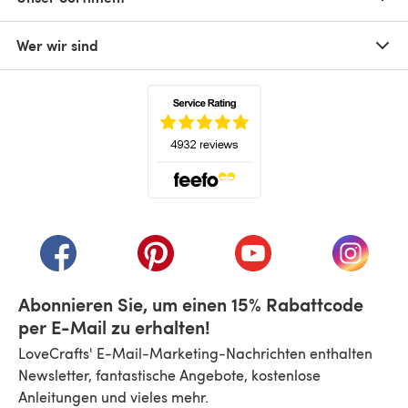
Wer wir sind
(öffnet sich in einem neuen Tab)
(öffnet sich in einem neuen Tab)
(öffnet sich in einem neuen Tab)
(öffnet sich in einem n
(öffnet 
Abonnieren Sie, um einen 15% Rabattcode
per E-Mail zu erhalten!
LoveCrafts' E-Mail-Marketing-Nachrichten enthalten
Newsletter, fantastische Angebote, kostenlose
Anleitungen und vieles mehr.