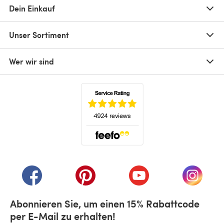
Dein Einkauf
Unser Sortiment
Wer wir sind
(öffnet sich in einem neuen Tab)
(öffnet sich in einem neuen Tab)
(öffnet sich in einem neuen Tab)
(öffnet sich in einem n
(öffnet 
Abonnieren Sie, um einen 15% Rabattcode
per E-Mail zu erhalten!