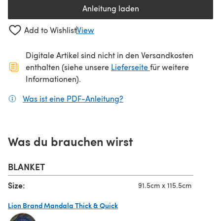
Anleitung laden
(öffnet sich in einem neuen Tab
Add to Wishlist
View
Digitale Artikel sind nicht in den Versandkosten
(öffnet sich in ein
enthalten (siehe unsere
Lieferseite
für weitere
Informationen).
Was ist eine PDF-Anleitung?
(öffnet sich in einem neuen
Was du brauchen wirst
BLANKET
Size:
91.5cm x 115.5cm
Lion Brand Mandala Thick & Quick