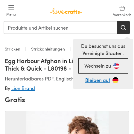
Zum Hauptinhalt springen
Menu
Warenkorb
Du besuchst uns aus
Stricken
Strickanleitungen
Dekoration
Vereinigte Staaten.
Egg Harbour Afghan in Lion Brand Mandala
Wechseln zu
Thick & Quick - L80198 - Downloadable PDF
Herunterladbares PDF, Englisch
Bleiben auf
By
Lion Brand
Gratis