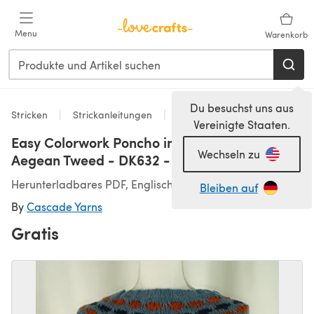
Zum Hauptinhalt springen
Menu
Warenkorb
Du besuchst uns aus
Stricken
Strickanleitungen
Ponchos
Vereinigte Staaten.
Easy Colorwork Poncho in Cascade Yarns
Wechseln zu
Aegean Tweed - DK632 - Downloadable PDF
Herunterladbares PDF, Englisch
Bleiben auf
By
Cascade Yarns
Gratis