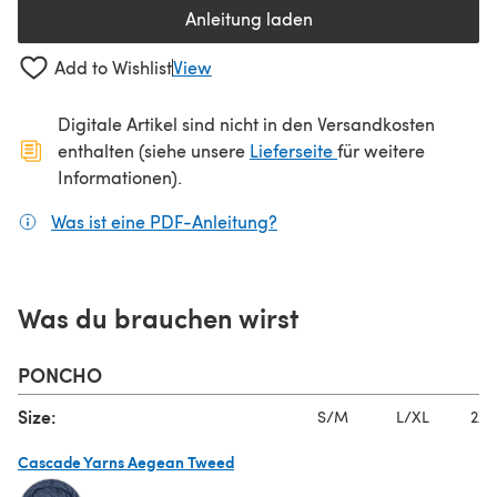
Anleitung laden
(öffnet sich in einem neuen Tab
Add to Wishlist
View
Digitale Artikel sind nicht in den Versandkosten
(öffnet sich in ein
enthalten (siehe unsere
Lieferseite
für weitere
Informationen).
Was ist eine PDF-Anleitung?
(öffnet sich in einem neuen
Was du brauchen wirst
PONCHO
Size:
S/M
L/XL
2XL
Cascade Yarns Aegean Tweed