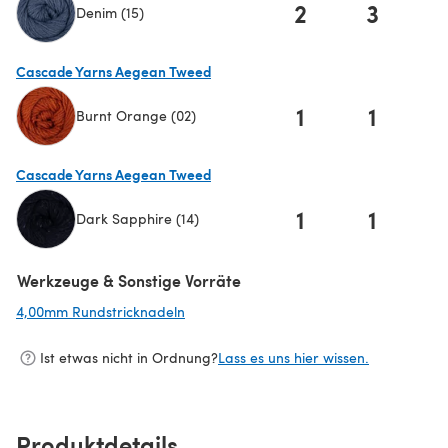
2
3
Denim (15)
(öffnet sich in einem neuen Tab)
Cascade Yarns Aegean Tweed
1
1
Burnt Orange (02)
(öffnet sich in einem neuen Tab)
Cascade Yarns Aegean Tweed
1
1
Dark Sapphire (14)
(öffnet sich in einem neuen Tab)
Werkzeuge & Sonstige Vorräte
4,00mm Rundstricknadeln
(öffnet sich in einem neuen Tab)
Ist etwas nicht in Ordnung?
Lass es uns hier wissen.
Produktdetails