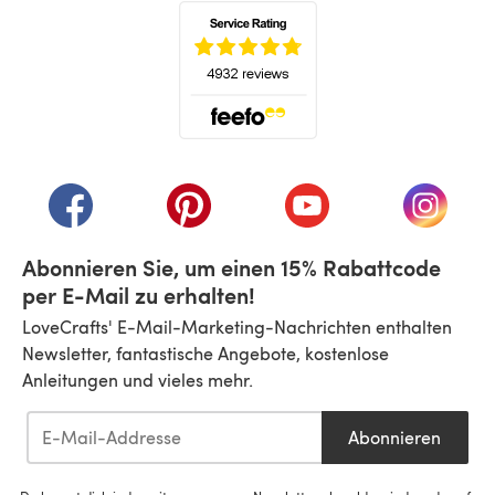
(öffnet sich in einem neuen Tab)
(öffnet sich in einem neuen Tab)
(öffnet sich in einem neuen Tab)
(öffnet sich in einem n
(öffnet 
Abonnieren Sie, um einen 15% Rabattcode
per E-Mail zu erhalten!
LoveCrafts' E-Mail-Marketing-Nachrichten enthalten
Newsletter, fantastische Angebote, kostenlose
Anleitungen und vieles mehr.
Abonnieren