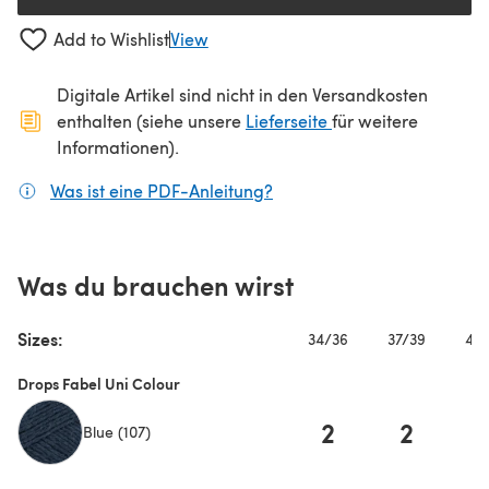
Add to Wishlist
View
Digitale Artikel sind nicht in den Versandkosten
(öffnet sich in ein
enthalten (siehe unsere
Lieferseite
für weitere
Informationen).
Was ist eine PDF-Anleitung?
(öffnet sich in einem neuen
Was du brauchen wirst
Sizes:
34/36
37/39
40/
Drops Fabel Uni Colour
2
2
Blue (107)