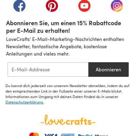
(öffnet sich in einem neuen Tab)
(öffnet sich in einem neuen Tab)
(öffnet sich in einem n
(öffnet 
Abonnieren Sie, um einen 15% Rabattcode
per E-Mail zu erhalten!
LoveCrafts' E-Mail-Marketing-Nachrichten enthalten
Newsletter, fantastische Angebote, kostenlose
Anleitungen und vieles mehr.
Abonnieren
Du kannst dich jederzeit von unserem Newsletter abmelden, indem du auf
den entsprechenden Link in der Fußzeile einer unserer E-Mails klickst.
Informationen zum Umgang mit deinen Daten findest du in unserer
Datenschutzerklärung
.