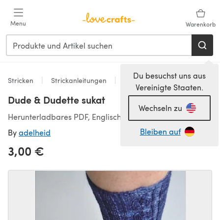
Zum Hauptinhalt springen
Menu
Warenkorb
Du besuchst uns aus
Stricken
Strickanleitungen
Socken
Vereinigte Staaten.
Dude & Dudette sukat
Wechseln zu
Herunterladbares PDF, Englisch
Bleiben auf
By
adelheid
3,00 €