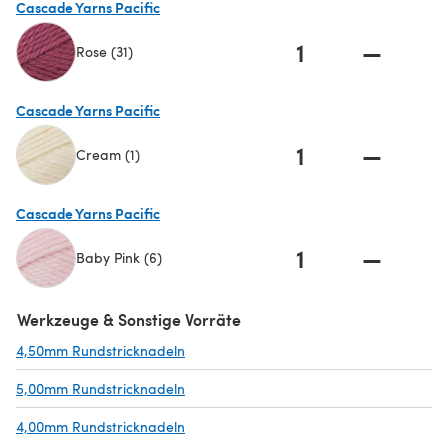
Cascade Yarns Pacific
1
—
Rose (31)
(öffnet sich in einem neuen Tab)
Cascade Yarns Pacific
1
—
Cream (1)
(öffnet sich in einem neuen Tab)
Cascade Yarns Pacific
1
—
Baby Pink (6)
(öffnet sich in einem neuen Tab)
Werkzeuge & Sonstige Vorräte
4,50mm Rundstricknadeln
(öffnet sich in einem neuen Tab)
5,00mm Rundstricknadeln
(öffnet sich in einem neuen Tab)
4,00mm Rundstricknadeln
(öffnet sich in einem neuen Tab)