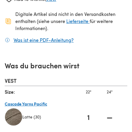
Digitale Artikel sind nicht in den Versandkosten
(öffnet sich in ein
enthalten (siehe unsere
Lieferseite
für weitere
Informationen).
Was ist eine PDF-Anleitung?
(öffnet sich in einem neuen
Was du brauchen wirst
VEST
Size:
22"
24"
26
Cascade Yarns Pacific
1
—
Latte (30)
(öffnet sich in einem neuen Tab)