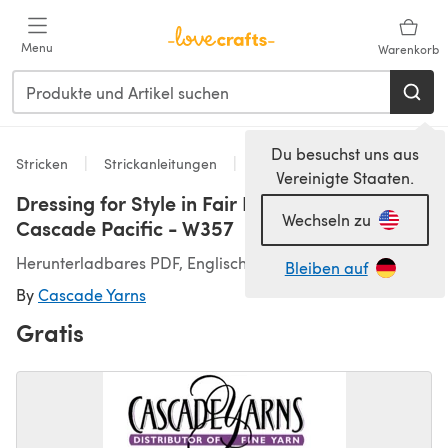
Zum Hauptinhalt springen
Menu
Warenkorb
Du besuchst uns aus
Stricken
Strickanleitungen
Westen
Vereinigte Staaten.
Dressing for Style in Fair Isle Her Vest in
Wechseln zu
Cascade Pacific - W357
Herunterladbares PDF, Englisch
Bleiben auf
By
Cascade Yarns
Gratis