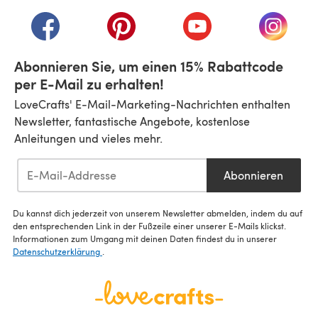
(öffnet sich in einem neuen Tab)
(öffnet sich in einem neuen Tab)
(öffnet sich in einem neuen Tab)
(öffnet sich in einem n
(öffnet 
Abonnieren Sie, um einen 15% Rabattcode
per E-Mail zu erhalten!
LoveCrafts' E-Mail-Marketing-Nachrichten enthalten
Newsletter, fantastische Angebote, kostenlose
Anleitungen und vieles mehr.
Abonnieren
Du kannst dich jederzeit von unserem Newsletter abmelden, indem du auf
den entsprechenden Link in der Fußzeile einer unserer E-Mails klickst.
Informationen zum Umgang mit deinen Daten findest du in unserer
Datenschutzerklärung
.