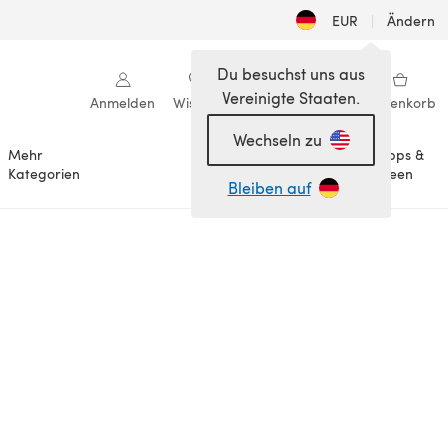
EUR
|
Ändern
Du besuchst uns aus
Vereinigte Staaten.
Anmelden
Wishlist
Meine Bibliothek
Warenkorb
Wechseln zu
Mehr
Tipps &
Anlässe
Kategorien
Ideen
Bleiben auf