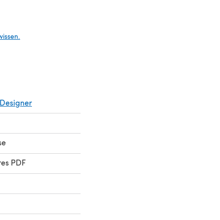
Tab)
wissen.
Designer
se
res PDF