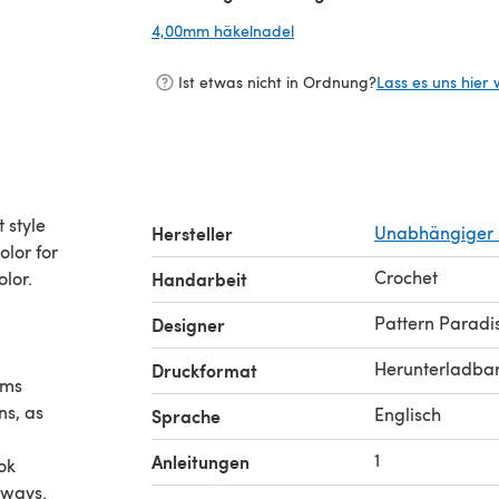
4,00mm häkelnadel
(öffnet sich in einem neuen 
Ist etwas nicht in Ordnung?
Lass es uns hier 
 style
Hersteller
Unabhängiger 
olor for
Crochet
olor.
Handarbeit
Pattern Paradi
Designer
Herunterladba
Druckformat
rms
ns, as
Englisch
Sprache
1
Anleitungen
ok
aways.