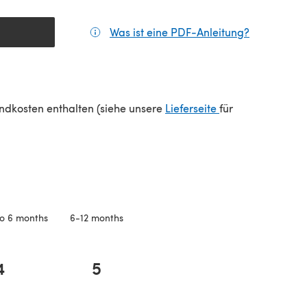
Was ist eine PDF-Anleitung?
(öffnet sic
(öffnet sich in e
sandkosten enthalten (siehe unsere
Lieferseite
für
o 6 months
6-12 months
4
5