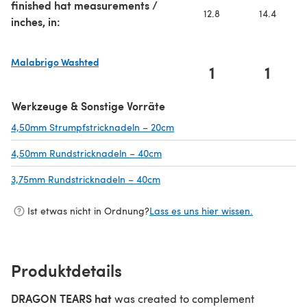
finished hat measurements /
12.8
14.4
inches, in:
Malabrigo Washted
1
1
(öffnet sich in einem neuen Tab)
Werkzeuge & Sonstige Vorräte
4,50mm Strumpfstricknadeln – 20cm
(öffnet sich in einem neuen Ta
4,50mm Rundstricknadeln – 40cm
(öffnet sich in einem neuen Tab)
3,75mm Rundstricknadeln – 40cm
(öffnet sich in einem neuen Tab)
Ist etwas nicht in Ordnung?
Lass es uns hier wissen.
Produktdetails
DRAGON TEARS hat
was created to complement