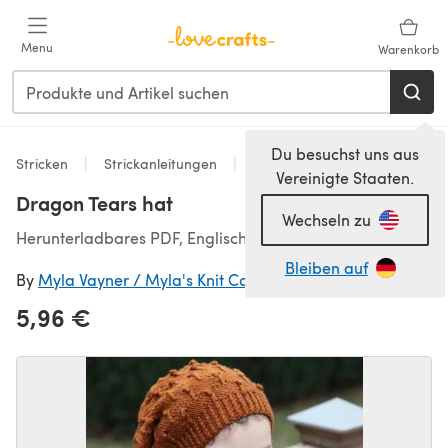
Zum Hauptinhalt springen
Menu
Warenkorb
Du besuchst uns aus
Stricken
Strickanleitungen
Accessoires
Vereinigte Staaten.
Dragon Tears hat
Wechseln zu
Herunterladbares PDF, Englisch
Bleiben auf
By
Myla Vayner / Myla's Knit Corner
5,96 €