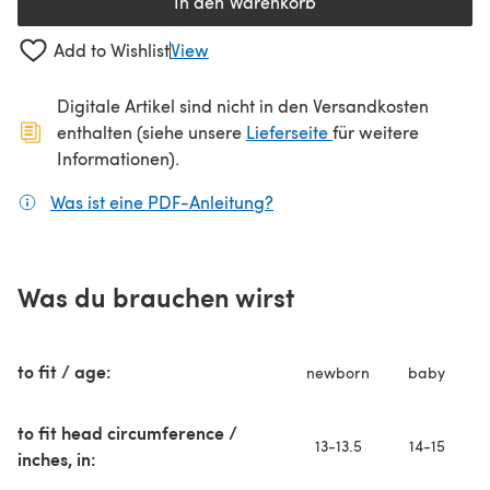
In den Warenkorb
Add to Wishlist
View
Digitale Artikel sind nicht in den Versandkosten
(öffnet sich in ein
enthalten (siehe unsere
Lieferseite
für weitere
Informationen).
Was ist eine PDF-Anleitung?
(öffnet sich in einem neuen
Was du brauchen wirst
to fit / age:
newborn
baby
to fit head circumference /
13-13.5
14-15
inches, in: