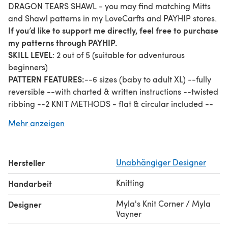
DRAGON TEARS SHAWL - you may find matching Mitts
and Shawl patterns in my LoveCarfts and PAYHIP stores.
If you’d like to support me directly, feel free to purchase
my patterns through PAYHIP.
SKILL LEVEL
: 2 out of 5 (suitable for adventurous
beginners)
PATTERN FEATURES:
--6 sizes (baby to adult XL) --fully
reversible --with charted & written instructions --twisted
ribbing --2 KNIT METHODS - flat & circular included --
with video tutorials for complex stitches (nupps) and
Mehr anzeigen
seaming (for flat knit method)
With love, from my hands to yours, Myla Vayner /Myla’s
Knit Corner
Hersteller
Unabhängiger Designer
Knitting
Handarbeit
Myla's Knit Corner / Myla
Designer
Vayner