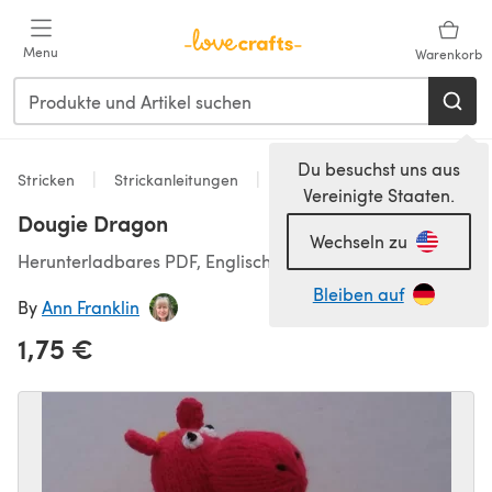
Zum Hauptinhalt springen
Menu
Warenkorb
Du besuchst uns aus
Stricken
Strickanleitungen
Spielzeug
Vereinigte Staaten.
Dougie Dragon
Wechseln zu
Herunterladbares PDF, Englisch
Bleiben auf
By
Ann Franklin
1,75 €