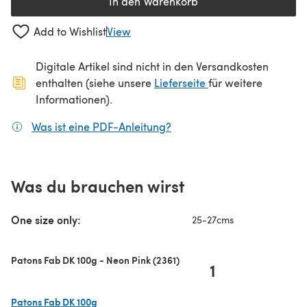
In den Warenkorb
Add to Wishlist
View
Digitale Artikel sind nicht in den Versandkosten
(öffnet sich in ein
enthalten (siehe unsere
Lieferseite
für weitere
Informationen).
Was ist eine PDF-Anleitung?
(öffnet sich in einem neuen
Was du brauchen wirst
One size only:
25-27cms
Patons Fab DK 100g - Neon Pink (2361)
1
Patons Fab DK 100g