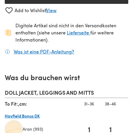
Add to Wishlist
View
Digitale Artikel sind nicht in den Versandkosten
(öffnet sich in ein
enthalten (siehe unsere
Lieferseite
für weitere
Informationen).
Was ist eine PDF-Anleitung?
(öffnet sich in einem neuen
Was du brauchen wirst
DOLL JACKET, LEGGINGS AND MITTS
To Fit:,cm:
31-36
38-46
48
Hayfield Bonus DK
1
1
Aran (993)