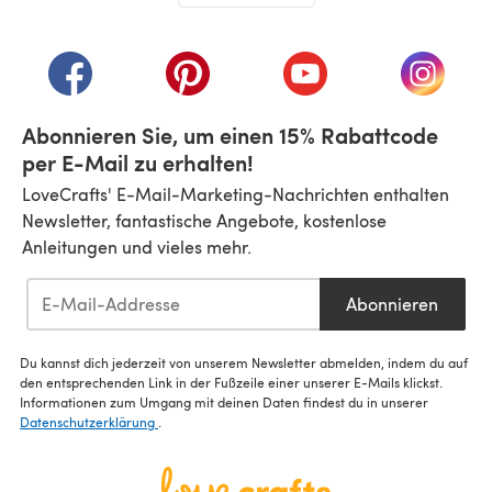
(öffnet sich in einem neuen Tab)
(öffnet sich in einem neuen Tab)
(öffnet sich in einem neuen Tab)
(öffnet sich in einem n
(öffnet 
Abonnieren Sie, um einen 15% Rabattcode
per E-Mail zu erhalten!
LoveCrafts' E-Mail-Marketing-Nachrichten enthalten
Newsletter, fantastische Angebote, kostenlose
Anleitungen und vieles mehr.
Abonnieren
Du kannst dich jederzeit von unserem Newsletter abmelden, indem du auf
den entsprechenden Link in der Fußzeile einer unserer E-Mails klickst.
Informationen zum Umgang mit deinen Daten findest du in unserer
Datenschutzerklärung
.