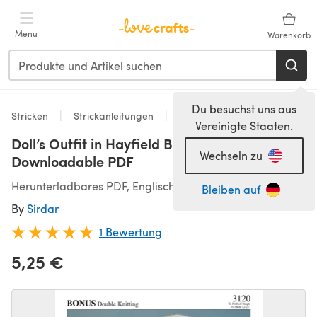
Zum Hauptinhalt springen
Menu
Warenkorb
Du besuchst uns aus
Stricken
Strickanleitungen
Dolls
Vereinigte Staaten.
Doll’s Outfit in Hayfield Bonus DK - 3120 -
Wechseln zu
Downloadable PDF
Herunterladbares PDF, Englisch
Bleiben auf
By
Sirdar
1 Bewertung
5,25 €