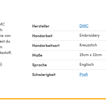
DMC
Hersteller
DMC
gh
Embroidery
sie von
Handarbeit
est du
Kreuzstich
Handarbeitsart
um
astoff,
25cm x 32cm
Maße
).
Englisch
Sprache
Schwierigkeit
Profi