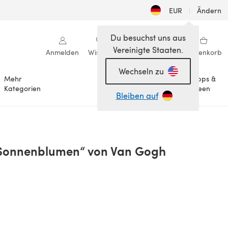
EUR
|
Ändern
Du besuchst uns aus
Vereinigte Staaten.
Anmelden
Wishlist
Meine Bibliothek
Warenkorb
Wechseln zu
Mehr
Tipps &
Anlässe
Kategorien
Ideen
Bleiben auf
„Sonnenblumen“ von Van Gogh