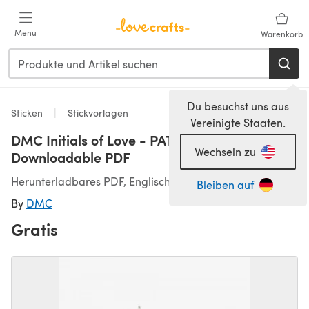
Zum Hauptinhalt springen
Menu
Warenkorb
Du besuchst uns aus
Sticken
Stickvorlagen
Vereinigte Staaten.
DMC Initials of Love - PAT1228S -
Wechseln zu
Downloadable PDF
Herunterladbares PDF, Englisch, Französisch
Bleiben auf
By
DMC
Gratis