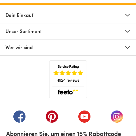
Dein Einkauf
Unser Sortiment
Wer wir sind
(öffnet sich in einem neuen Tab)
(öffnet sich in einem neuen Tab)
(öffnet sich in einem neuen Tab)
(öffnet sich in einem n
(öffnet 
Abonnieren Sie, um einen 15% Rabattcode