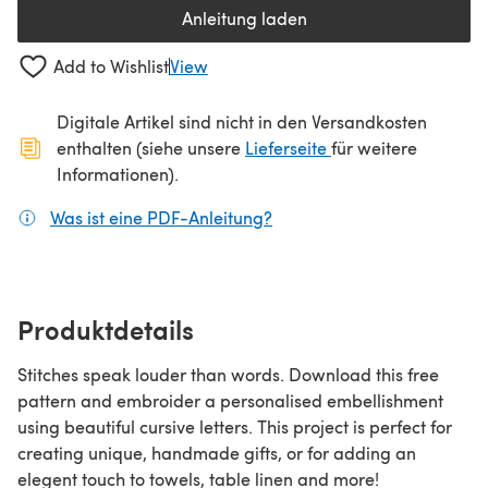
Anleitung laden
(öffnet sich in einem neuen Tab
Add to Wishlist
View
Digitale Artikel sind nicht in den Versandkosten
(öffnet sich in ein
enthalten (siehe unsere
Lieferseite
für weitere
Informationen).
Was ist eine PDF-Anleitung?
(öffnet sich in einem neuen
Produktdetails
Stitches speak louder than words. Download this free
pattern and embroider a personalised embellishment
using beautiful cursive letters. This project is perfect for
creating unique, handmade gifts, or for adding an
elegent touch to towels, table linen and more!