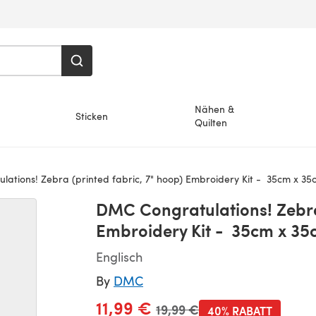
Nähen &
Sticken
Quilten
ations! Zebra (printed fabric, 7" hoop) Embroidery Kit - 35cm x 35
DMC Congratulations! Zebra 
Embroidery Kit - 35cm x 35
Englisch
By
DMC
11,99 €
Alter Preis
19,99 €
40% RABATT