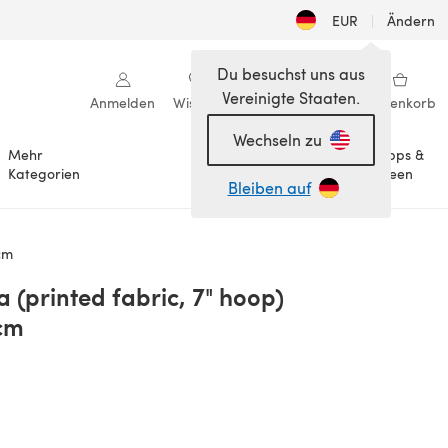
EUR
|
Ändern
Du besuchst uns aus
Vereinigte Staaten.
Anmelden
Wishlist
Meine Bibliothek
Warenkorb
Wechseln zu
Mehr
Tipps &
Anlässe
Kategorien
Ideen
Bleiben auf
cm
(printed fabric, 7" hoop)
cm