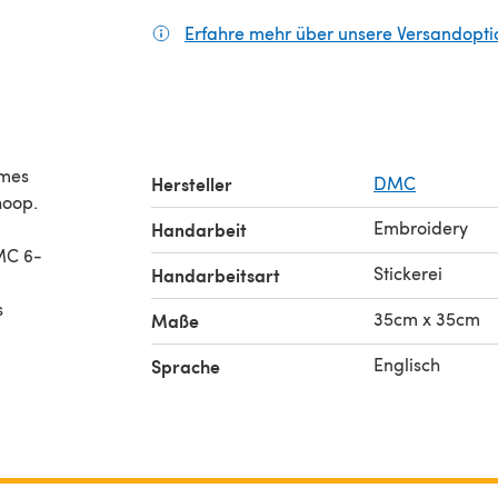
Erfahre mehr über unsere Versandopt
omes
Hersteller
DMC
hoop.
Embroidery
Handarbeit
DMC 6-
Stickerei
Handarbeitsart
s
35cm x 35cm
Maße
Englisch
Sprache