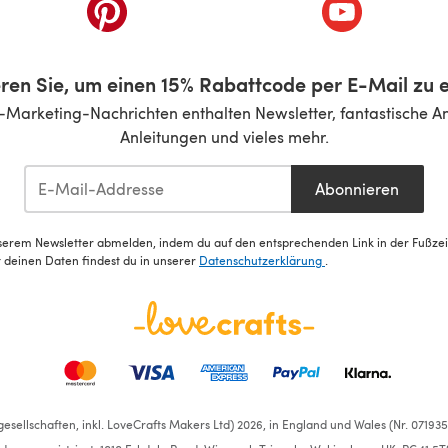
inem neuen Tab)
(öffnet sich in einem neuen Tab)
(öffnet sich i
ren Sie, um einen 15% Rabattcode per E-Mail zu e
-Marketing-Nachrichten enthalten Newsletter, fantastische A
Anleitungen und vieles mehr.
Abonnieren
serem Newsletter abmelden, indem du auf den entsprechenden Link in der Fußzeile
deinen Daten findest du in unserer
Datenschutzerklärung
.
esellschaften, inkl. LoveCrafts Makers Ltd) 2026, in England und Wales (Nr. 07193