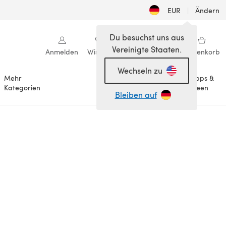
EUR
|
Ändern
Du besuchst uns aus
Vereinigte Staaten.
Anmelden
Wishlist
Meine Bibliothek
Warenkorb
Wechseln zu
Mehr
Tipps &
Anlässe
Kategorien
Ideen
Bleiben auf