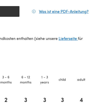
Was ist eine PDF-Anleitung?
(öffnet sic
(öffnet sich in e
sandkosten enthalten (siehe unsere
Lieferseite
für
3 - 6
6 - 12
1 - 3
child
adult
months
months
years
2
3
3
3
4