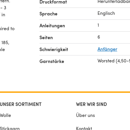
ttern.
Herunterladba
Druckformat
 - 3
Englisch
Sprache
 in
1
Anleitungen
ired to
6
Seiten
 185,
Schwierigkeit
Anfänger
ple
Worsted (4,50
Garnstärke
ook
UNSER SORTIMENT
WER WIR SIND
Wolle
Über uns
Stickgarn
Kontakt