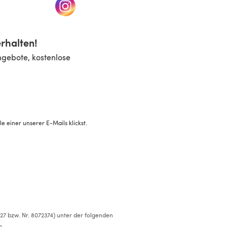
n einem neuen Tab)
(öffnet sich in einem neuen Tab)
rhalten!
ngebote, kostenlose
 einer unserer E-Mails klickst.
527 bzw. Nr. 8072374) unter der folgenden