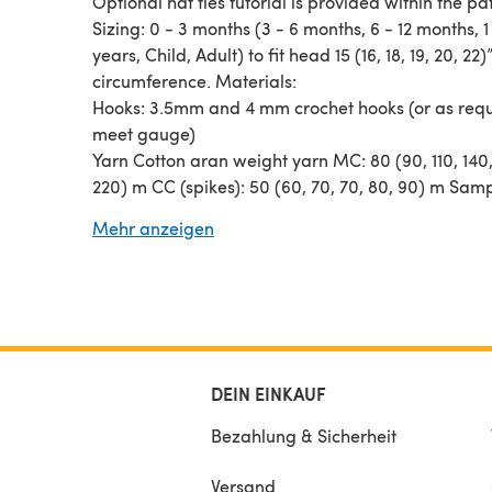
Optional hat ties tutorial is provided within the pa
Sizing: 0 - 3 months (3 - 6 months, 6 - 12 months, 1
years, Child, Adult) to fit head 15 (16, 18, 19, 20, 22)”
circumference. Materials:
Hooks: 3.5mm and 4 mm crochet hooks (or as requ
meet gauge)
Yarn Cotton aran weight yarn MC: 80 (90, 110, 140,
220) m CC (spikes): 50 (60, 70, 70, 80, 90) m Sam
shown in Yarn & Colors ‘Epic’
Mehr anzeigen
Gauge 16 sts and 12 rows per 10cm using larger h
DEIN EINKAUF
Bezahlung & Sicherheit
Versand