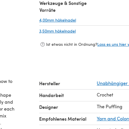
Werkzeuge & Sonstige
Vorräte
4,00mm häkelnadel
(öffnet sich in einem neuen 
3,50mm häkelnadel
(öffnet sich in einem neuen 
Ist etwas nicht in Ordnung?
Lass es uns hier 
how to
Hersteller
Unabhängiger 
Crochet
 shape
Handarbeit
dly and
The Puffling
Designer
for each
 mix
Empfohlenes Material
Yarn and Color
.