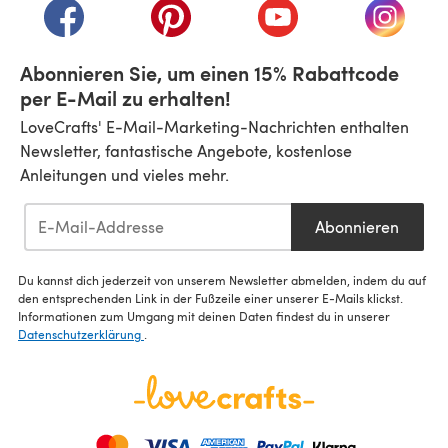
(öffnet sich in einem neuen Tab)
(öffnet sich in einem neuen Tab)
(öffnet sich in einem n
(öffnet 
Abonnieren Sie, um einen 15% Rabattcode
per E-Mail zu erhalten!
LoveCrafts' E-Mail-Marketing-Nachrichten enthalten
Newsletter, fantastische Angebote, kostenlose
Anleitungen und vieles mehr.
Abonnieren
Du kannst dich jederzeit von unserem Newsletter abmelden, indem du auf
den entsprechenden Link in der Fußzeile einer unserer E-Mails klickst.
Informationen zum Umgang mit deinen Daten findest du in unserer
Datenschutzerklärung
.