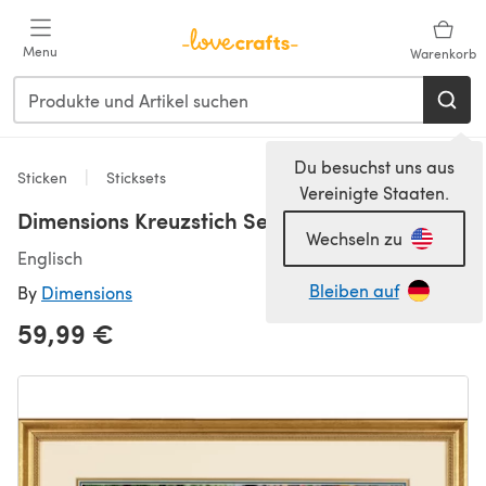
Zum Hauptinhalt springen
Menu
Warenkorb
Du besuchst uns aus
Sticken
Sticksets
Vereinigte Staaten.
Dimensions Kreuzstich Set Markt in Paris
Wechseln zu
Englisch
Bleiben auf
By
Dimensions
59,99 €