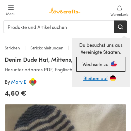
Zum Hauptinhalt springen
Menu
Warenkorb
Du besuchst uns aus
Stricken
Strickanleitungen
Accessoires
Vereinigte Staaten.
Denim Dude Hat, Mittens,Bootie set
Wechseln zu
Herunterladbares PDF, Englisch
Bleiben auf
By
Mary E
4,60 €