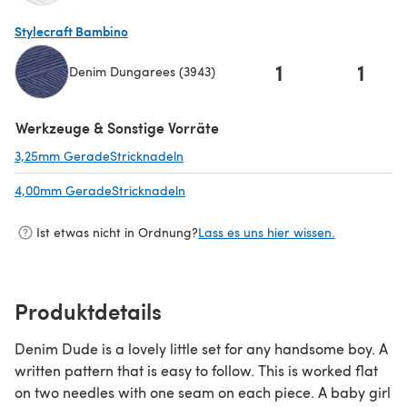
(öffnet sich in einem neuen Tab)
Stylecraft Bambino
1
1
Denim Dungarees (3943)
(öffnet sich in einem neuen Tab)
Werkzeuge & Sonstige Vorräte
3,25mm GeradeStricknadeln
(öffnet sich in einem neuen Tab)
4,00mm GeradeStricknadeln
(öffnet sich in einem neuen Tab)
Ist etwas nicht in Ordnung?
Lass es uns hier wissen.
Produktdetails
Denim Dude is a lovely little set for any handsome boy. A
written pattern that is easy to follow. This is worked flat
on two needles with one seam on each piece. A baby girl