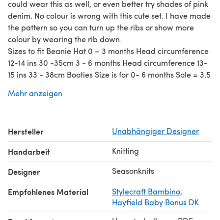
could wear this as well, or even better try shades of pink
denim. No colour is wrong with this cute set. I have made
the pattern so you can turn up the ribs or show more
colour by wearing the rib down.
Sizes to fit Beanie Hat 0 – 3 months Head circumference
12-14 ins 30 -35cm 3 - 6 months Head circumference 13-
15 ins 33 - 38cm Booties Size is for 0- 6 months Sole = 3.5
in 9cm length Height = 3 inches 7cm (For a smaller bootie
Mehr anzeigen
use the smaller needles) Mittens 0 – 3 months 2.75 inches
7cm round 4.5inches 11 cm long 3 - 6 months 3 inches
7.5cm round 5 inches 12.5 cm long
Hersteller
Unabhängiger Designer
Knitting
Handarbeit
Seasonknits
Designer
Empfohlenes Material
Stylecraft Bambino
,
Hayfield Baby Bonus DK