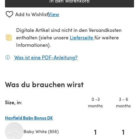
In den Warenkorb
Add to Wishlist
View
Digitale Artikel sind nicht in den Versandkosten
(öffnet sich in ein
enthalten (siehe unsere
Lieferseite
für weitere
Informationen).
Was ist eine PDF-Anleitung?
(öffnet sich in einem neuen
Was du brauchen wirst
0 -3
3 - 6
Size, in:
months
months
Hayfield Baby Bonus DK
1
1
Baby White (856)