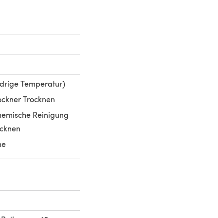
edrige Temperatur)
ockner Trocknen
chemische Reinigung
ocknen
he