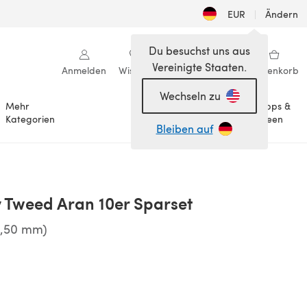
EUR
|
Ändern
Du besuchst uns aus
Vereinigte Staaten.
Anmelden
Wishlist
Meine Bibliothek
Warenkorb
Wechseln zu
Mehr
Tipps &
Anlässe
Kategorien
Ideen
Bleiben auf
y Tweed Aran 10er Sparset
5,50 mm)