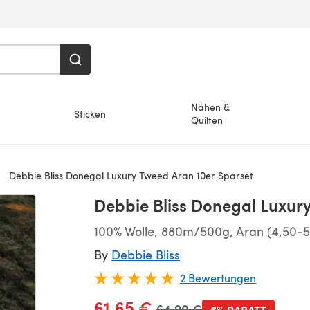
Nähen &
Sticken
Quilten
Debbie Bliss Donegal Luxury Tweed Aran 10er Sparset
Debbie Bliss Donegal Luxur
100% Wolle, 880m/500g, Aran (4,50-
By
Debbie Bliss
2 Bewertungen
61,65 €
Alter Preis
64,90 €