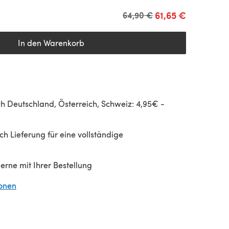
61,65 €
Alter Preis
64,90 €
In den Warenkorb
h Deutschland, Österreich, Schweiz: 4,95€ -
h Lieferung für eine vollständige
gerne mit Ihrer Bestellung
ionen
(öffnet sich in einem neuen Tab)