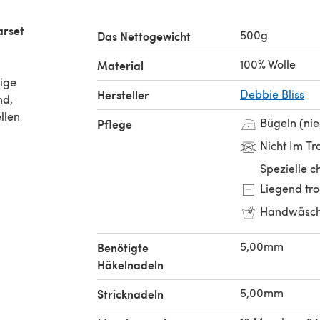
arset
500g
Das Nettogewicht
100% Wolle
Material
tige
Hersteller
Debbie Bliss
nd,
llen
Bügeln (ni
Pflege
Nicht Im Tr
Spezielle 
Liegend tr
Handwäsc
5,00mm
Benötigte
Häkelnadeln
5,00mm
Stricknadeln