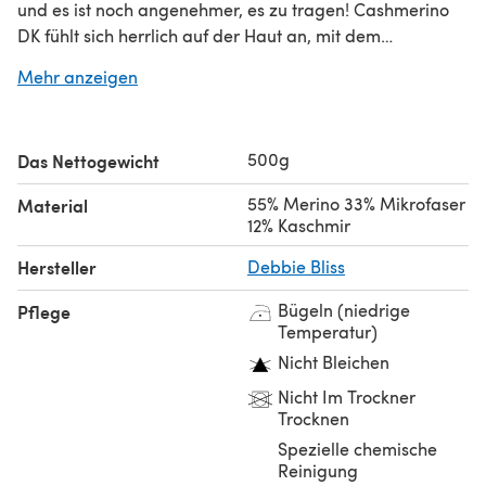
und es ist noch angenehmer, es zu tragen! Cashmerino
DK fühlt sich herrlich auf der Haut an, mit dem
zusätzlichen Vorteil, dass es maschinenwaschbar ist.
Mehr anzeigen
Suchst du nach dem
einzelnen Knäuel
?
500g
Das Nettogewicht
55% Merino 33% Mikrofaser
Material
12% Kaschmir
Hersteller
Debbie Bliss
Bügeln (niedrige
Pflege
Temperatur)
Nicht Bleichen
Nicht Im Trockner
Trocknen
Spezielle chemische
Reinigung