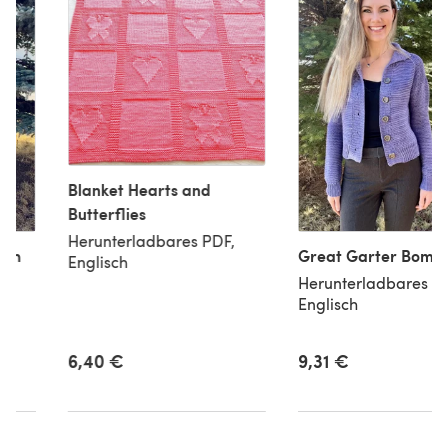
Blanket Hearts and
Butterflies
Herunterladbares PDF,
ach
Great Garter Bomb
Englisch
Herunterladbares P
Englisch
,
9,31 €
6,40 €