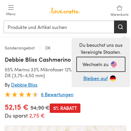
Zum Hauptinhalt springen
Menu
Warenkorb
Du besuchst uns aus
Sonderangebot
DK
Vereinigte Staaten.
Debbie Bliss Cashmerino DK 10er Sparset
Wechseln zu
55% Merino 33% Mikrofaser 12% Kaschmir, 1100m/500g,
DK (3,75-4,50 mm)
Bleiben auf
By
Debbie Bliss
6 Bewertungen
52,15 €
Alter Preis
54,90 €
5% RABATT
Du sparst
2,75 €