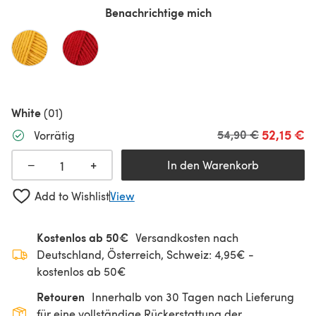
Benachrichtige mich
White
(01)
52,15 €
Alter Preis
54,90 €
Vorrätig
+
−
In den Warenkorb
Add to Wishlist
View
Kostenlos ab 50€
Versandkosten nach
Deutschland, Österreich, Schweiz: 4,95€ -
kostenlos ab 50€
Retouren
Innerhalb von 30 Tagen nach Lieferung
für eine vollständige Rückerstattung der