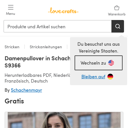
Zum Hauptinhalt springen
Menu
Warenkorb
Du besuchst uns aus
Stricken
Strickanleitungen
Pullover
Vereinigte Staaten.
Damenpullover in Schachenmayr Soraya -
Wechseln zu
S9366
Herunterladbares PDF, Niederländisch, Englisch,
Bleiben auf
Französisch, Deutsch
By
Schachenmayr
Gratis