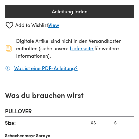
Anleitung laden
(öffnet sich in einem neuen Tab
Add to Wishlist
View
Digitale Artikel sind nicht in den Versandkosten
(öffnet sich in ein
enthalten (siehe unsere
Lieferseite
für weitere
Informationen).
Was ist eine PDF-Anleitung?
(öffnet sich in einem neuen
Was du brauchen wirst
PULLOVER
Size:
XS
S
Schachenmayr Soraya