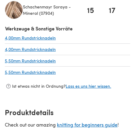
Schachenmayr Soraya -
15
17
1
Mineral (07904)
Werkzeuge & Sonstige Vorräte
4,00mm Rundstricknadeln
(öffnet sich in einem neuen Tab)
4,00mm Rundstricknadeln
(öffnet sich in einem neuen Tab)
5,50mm Rundstricknadeln
(öffnet sich in einem neuen Tab)
5,50mm Rundstricknadeln
(öffnet sich in einem neuen Tab)
Ist etwas nicht in Ordnung?
Lass es uns hier wissen.
Produktdetails
Check out our amazing
knitting for beginners guide
!