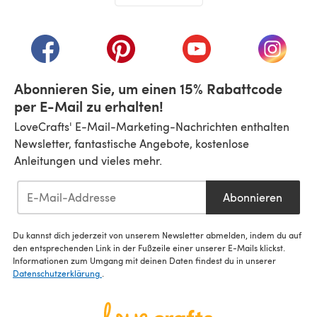
(öffnet sich in einem neuen Tab)
(öffnet sich in einem neuen Tab)
(öffnet sich in einem neuen Tab)
(öffnet sich in einem n
(öffnet 
Abonnieren Sie, um einen 15% Rabattcode
per E-Mail zu erhalten!
LoveCrafts' E-Mail-Marketing-Nachrichten enthalten
Newsletter, fantastische Angebote, kostenlose
Anleitungen und vieles mehr.
Abonnieren
Du kannst dich jederzeit von unserem Newsletter abmelden, indem du auf
den entsprechenden Link in der Fußzeile einer unserer E-Mails klickst.
Informationen zum Umgang mit deinen Daten findest du in unserer
Datenschutzerklärung
.