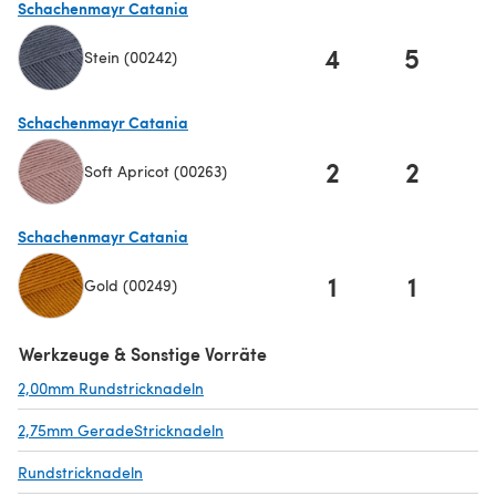
Schachenmayr Catania
4
5
Stein (00242)
(öffnet sich in einem neuen Tab)
Schachenmayr Catania
2
2
Soft Apricot (00263)
(öffnet sich in einem neuen Tab)
Schachenmayr Catania
1
1
Gold (00249)
(öffnet sich in einem neuen Tab)
Werkzeuge & Sonstige Vorräte
2,00mm Rundstricknadeln
(öffnet sich in einem neuen Tab)
2,75mm GeradeStricknadeln
(öffnet sich in einem neuen Tab)
Rundstricknadeln
(öffnet sich in einem neuen Tab)