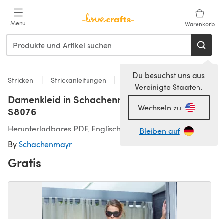
Zum Hauptinhalt springen
Menu
Warenkorb
Du besuchst uns aus
Stricken
Strickanleitungen
Kleider
Vereinigte Staaten.
Damenkleid in Schachenmayr Catania -
Wechseln zu
S8076
Herunterladbares PDF, Englisch, Deutsch
Bleiben auf
By
Schachenmayr
Gratis