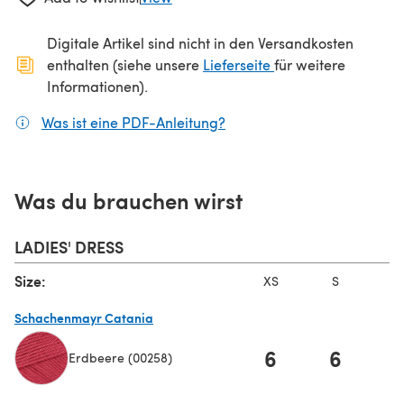
Digitale Artikel sind nicht in den Versandkosten
(öffnet sich in ein
enthalten (siehe unsere
Lieferseite
für weitere
Informationen).
Was ist eine PDF-Anleitung?
(öffnet sich in einem neuen
Was du brauchen wirst
LADIES' DRESS
Size:
XS
S
Schachenmayr Catania
6
6
Erdbeere (00258)
(öffnet sich in einem neuen Tab)