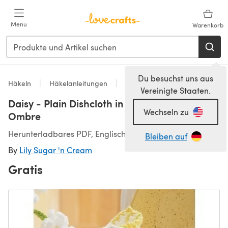
Zum Hauptinhalt springen
Menu
Warenkorb
Du besuchst uns aus
Häkeln
Häkelanleitungen
Accessoires Häkelanleitungen
Vereinigte Staaten.
Daisy - Plain Dishcloth in Lily Sugar 'n Cream
Wechseln zu
Ombre
Herunterladbares PDF, Englisch
Bleiben auf
By
Lily Sugar 'n Cream
Gratis