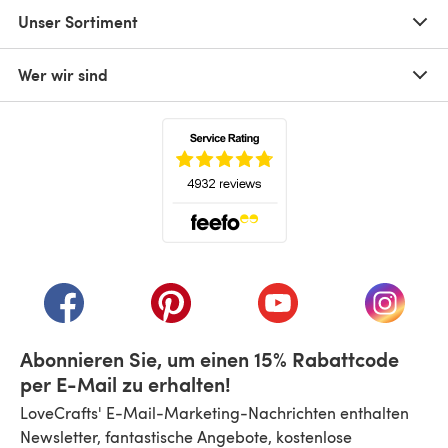
Unser Sortiment
Wer wir sind
(öffnet sich in einem neuen Tab)
(öffnet sich in einem neuen Tab)
(öffnet sich in einem neuen Tab)
(öffnet sich in einem n
(öffnet 
Abonnieren Sie, um einen 15% Rabattcode
per E-Mail zu erhalten!
LoveCrafts' E-Mail-Marketing-Nachrichten enthalten
Newsletter, fantastische Angebote, kostenlose