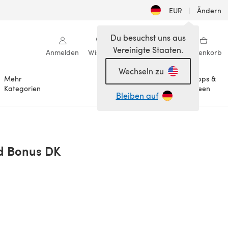
EUR
|
Ändern
Du besuchst uns aus
Vereinigte Staaten.
Anmelden
Wishlist
Meine Bibliothek
Warenkorb
Wechseln zu
Mehr
Tipps &
Anlässe
Kategorien
Ideen
Bleiben auf
ld Bonus DK