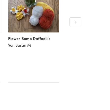
Daffodils
Von Joanna H
Flower Bomb Daffodills
Von Susan M