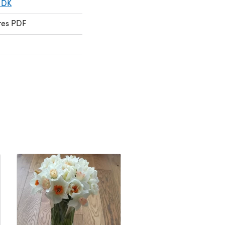
 DK
res PDF