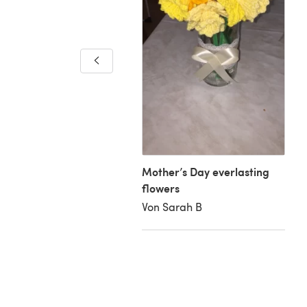
odils
Joanna H
Mother’s Day everlasting
flowers
Von Sarah B