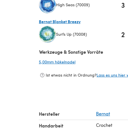
3
High Seas (70009)
(öffnet sich in einem neuen Tab)
Bernat Blanket Breezy
2
Surfs Up (70008)
(öffnet sich in einem neuen Tab)
Werkzeuge & Sonstige Vorräte
5,00mm häkelnadel
(öffnet sich in einem neuen 
Ist etwas nicht in Ordnung?
Lass es uns hier 
Hersteller
Bernat
Crochet
Handarbeit