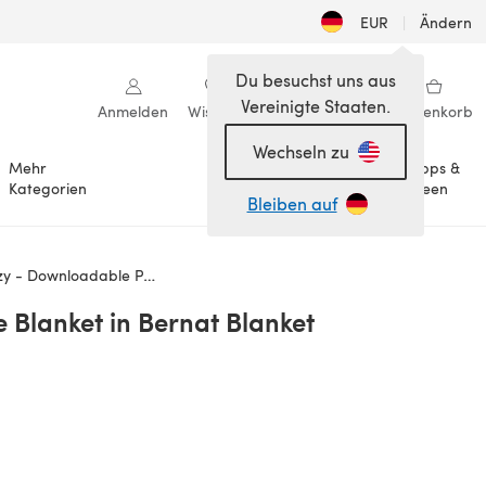
EUR
|
Ändern
Du besuchst uns aus
Vereinigte Staaten.
Anmelden
Wishlist
Meine Bibliothek
Warenkorb
Wechseln zu
Mehr
Tipps &
Anlässe
Kategorien
Ideen
Bleiben auf
y - Downloadable PDF
 Blanket in Bernat Blanket