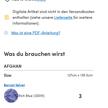
Digitale Artikel sind nicht in den Versandkosten
(öffnet sich in ein
enthalten (siehe unsere
Lieferseite
für weitere
Informationen).
Was ist eine PDF-Anleitung?
(öffnet sich in einem neuen
Was du brauchen wirst
AFGHAN
Size:
127cm x 139.5cm
Bernat Velvet
3
Rich Blue (32019)
(öffnet sich in einem neuen Tab)