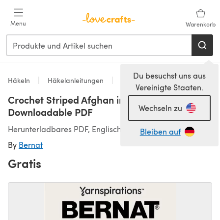
Zum Hauptinhalt springen
Menu
Warenkorb
Du besuchst uns aus
Häkeln
Häkelanleitungen
Decken
Vereinigte Staaten.
Crochet Striped Afghan in Bernat Velvet -
Wechseln zu
Downloadable PDF
Herunterladbares PDF, Englisch
Bleiben auf
By
Bernat
Gratis