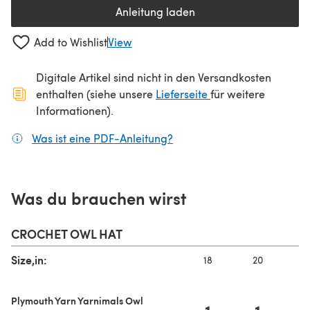
Anleitung laden
(öffnet sich in einem neuen Tab
Add to Wishlist
View
Digitale Artikel sind nicht in den Versandkosten
(öffnet sich in ein
enthalten (siehe unsere
Lieferseite
für weitere
Informationen).
Was ist eine PDF-Anleitung?
(öffnet sich in einem neuen
Was du brauchen wirst
CROCHET OWL HAT
Size,in:
18
20
Plymouth Yarn Yarnimals Owl