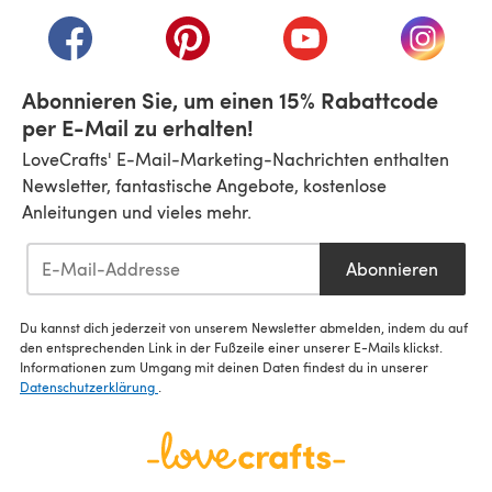
(öffnet sich in einem neuen Tab)
(öffnet sich in einem neuen Tab)
(öffnet sich in einem neuen Tab)
(öffnet sich in einem n
(öffnet 
Abonnieren Sie, um einen 15% Rabattcode
per E-Mail zu erhalten!
LoveCrafts' E-Mail-Marketing-Nachrichten enthalten
Newsletter, fantastische Angebote, kostenlose
Anleitungen und vieles mehr.
Abonnieren
Du kannst dich jederzeit von unserem Newsletter abmelden, indem du auf
den entsprechenden Link in der Fußzeile einer unserer E-Mails klickst.
Informationen zum Umgang mit deinen Daten findest du in unserer
Datenschutzerklärung
.