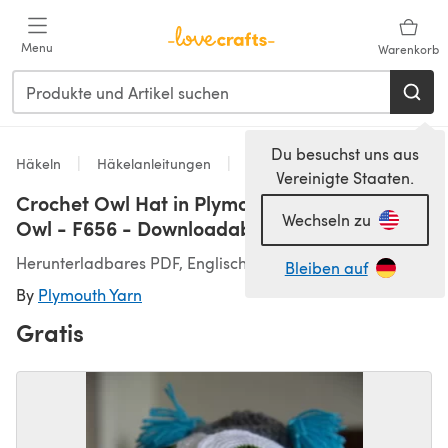
Zum Hauptinhalt springen
Menu
Warenkorb
Du besuchst uns aus
Häkeln
Häkelanleitungen
Hats
Vereinigte Staaten.
Crochet Owl Hat in Plymouth Yarn Yarnimals
Wechseln zu
Owl - F656 - Downloadable PDF
Herunterladbares PDF, Englisch
Bleiben auf
By
Plymouth Yarn
Gratis