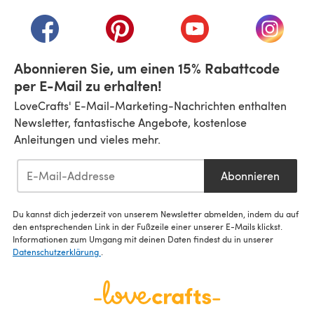
(öffnet sich in einem neuen Tab)
(öffnet sich in einem neuen Tab)
(öffnet sich in einem neuen Tab)
(öffnet sich in einem n
(öffnet 
Abonnieren Sie, um einen 15% Rabattcode
per E-Mail zu erhalten!
LoveCrafts' E-Mail-Marketing-Nachrichten enthalten
Newsletter, fantastische Angebote, kostenlose
Anleitungen und vieles mehr.
Abonnieren
Du kannst dich jederzeit von unserem Newsletter abmelden, indem du auf
den entsprechenden Link in der Fußzeile einer unserer E-Mails klickst.
Informationen zum Umgang mit deinen Daten findest du in unserer
Datenschutzerklärung
.