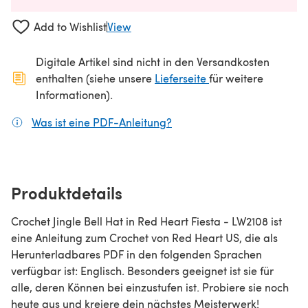
Add to Wishlist
View
Digitale Artikel sind nicht in den Versandkosten
(öffnet sich in ein
enthalten (siehe unsere
Lieferseite
für weitere
Informationen).
Was ist eine PDF-Anleitung?
(öffnet sich in einem neuen
Produktdetails
Crochet Jingle Bell Hat in Red Heart Fiesta - LW2108 ist
eine Anleitung zum Crochet von Red Heart US, die als
Herunterladbares PDF in den folgenden Sprachen
verfügbar ist: Englisch. Besonders geeignet ist sie für
alle, deren Können bei einzustufen ist. Probiere sie noch
heute aus und kreiere dein nächstes Meisterwerk!