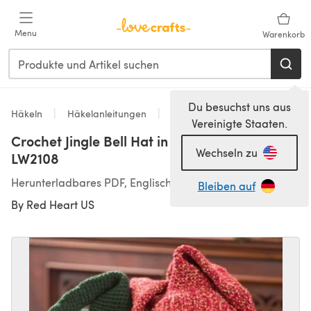
Zum Hauptinhalt springen
Menu
Warenkorb
Du besuchst uns aus
Häkeln
Häkelanleitungen
Hats
Vereinigte Staaten.
Crochet Jingle Bell Hat in Red Heart Fiesta -
Wechseln zu
LW2108
Herunterladbares PDF, Englisch
Bleiben auf
By
Red Heart US