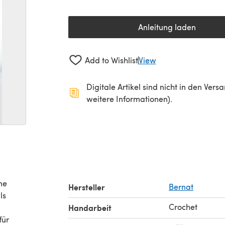
Anleitung laden
(öffnet sich in 
Add to Wishlist
View
Digitale Artikel sind nicht in den Ver
weitere Informationen).
ne
Hersteller
Bernat
ls
Crochet
n
Handarbeit
für