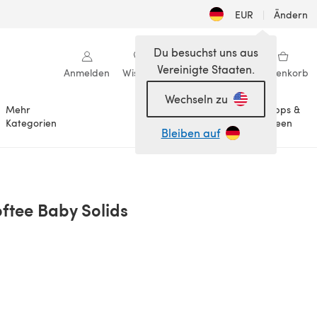
EUR
|
Ändern
Du besuchst uns aus
Vereinigte Staaten.
Anmelden
Wishlist
Meine Bibliothek
Warenkorb
Wechseln zu
Mehr
Tipps &
Anlässe
Kategorien
Ideen
Bleiben auf
oftee Baby Solids