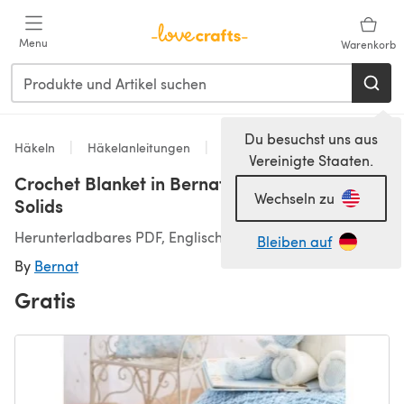
Zum Hauptinhalt springen
Menu
Warenkorb
Du besuchst uns aus
Häkeln
Häkelanleitungen
Decken
Vereinigte Staaten.
Crochet Blanket in Bernat Baby Coordinates
Wechseln zu
Solids
Herunterladbares PDF, Englisch
Bleiben auf
By
Bernat
Gratis