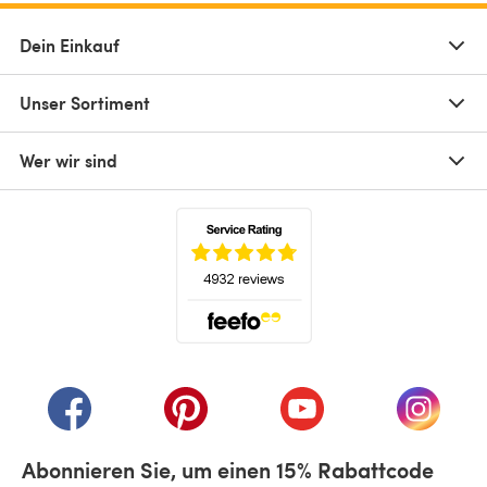
Dein Einkauf
Unser Sortiment
Wer wir sind
(öffnet sich in einem neuen Tab)
(öffnet sich in einem neuen Tab)
(öffnet sich in einem neuen Tab)
(öffnet sich in einem n
(öffnet 
Abonnieren Sie, um einen 15% Rabattcode