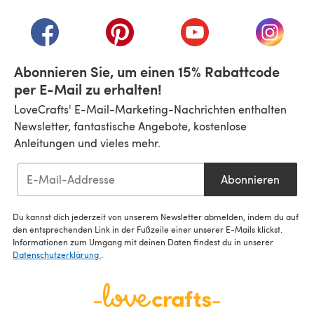
(öffnet sich in einem neuen Tab)
(öffnet sich in einem neuen Tab)
(öffnet sich in einem neuen Tab)
(öffnet sich in einem n
(öffnet 
Abonnieren Sie, um einen 15% Rabattcode
per E-Mail zu erhalten!
LoveCrafts' E-Mail-Marketing-Nachrichten enthalten
Newsletter, fantastische Angebote, kostenlose
Anleitungen und vieles mehr.
Abonnieren
Du kannst dich jederzeit von unserem Newsletter abmelden, indem du auf
den entsprechenden Link in der Fußzeile einer unserer E-Mails klickst.
Informationen zum Umgang mit deinen Daten findest du in unserer
Datenschutzerklärung
.