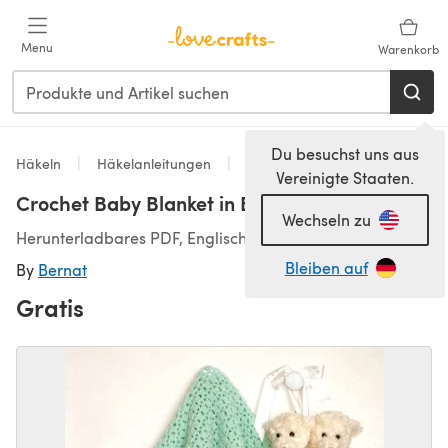
Zum Hauptinhalt springen
Menu
Warenkorb
Du besuchst uns aus
Häkeln
Häkelanleitungen
Decken
Vereinigte Staaten.
Crochet Baby Blanket in Bernat Baby Sport
Wechseln zu
Herunterladbares PDF, Englisch
Bleiben auf
By
Bernat
Gratis